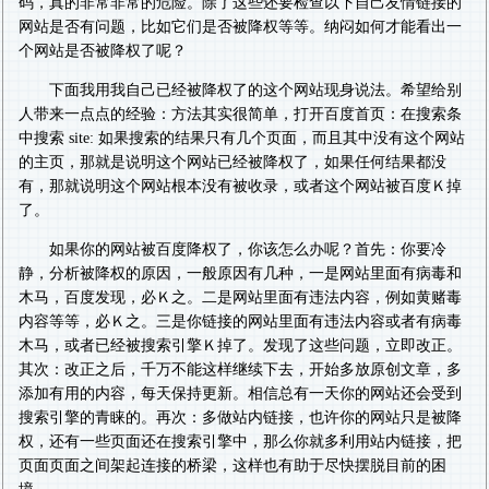
码，真的非常非常的危险。除了这些还要检查以下自己友情链接的
网站是否有问题，比如它们是否被降权等等。纳闷如何才能看出一
个网站是否被降权了呢？
下面我用我自己已经被降权了的这个网站现身说法。希望给别
人带来一点点的经验：方法其实很简单，打开百度首页：在搜索条
中搜索 site: 如果搜索的结果只有几个页面，而且其中没有这个网站
的主页，那就是说明这个网站已经被降权了，如果任何结果都没
有，那就说明这个网站根本没有被收录，或者这个网站被百度Ｋ掉
了。
如果你的网站被百度降权了，你该怎么办呢？首先：你要冷
静，分析被降权的原因，一般原因有几种，一是网站里面有病毒和
木马，百度发现，必Ｋ之。二是网站里面有违法内容，例如黄赌毒
内容等等，必Ｋ之。三是你链接的网站里面有违法内容或者有病毒
木马，或者已经被搜索引擎Ｋ掉了。发现了这些问题，立即改正。
其次：改正之后，千万不能这样继续下去，开始多放原创文章，多
添加有用的内容，每天保持更新。相信总有一天你的网站还会受到
搜索引擎的青睐的。再次：多做站内链接，也许你的网站只是被降
权，还有一些页面还在搜索引擎中，那么你就多利用站内链接，把
页面页面之间架起连接的桥梁，这样也有助于尽快摆脱目前的困