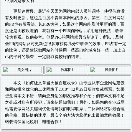
个原因是最大的！
更新速度慢。最近今天因为网站内部人员的调整，使得信息没
有及时更新，这也是百度不青睐本网站的原因。第三：百度对网站
的PR也有所看法。以PR6为例，如果这个网站能及时更新的话，百
度还是比较欢迎的，我就有一个PR6的网站，采用这种做法，收录
较为客观。仅供参考。但是PR5的网站就另当别论了，所以，及时
低PR的网站及时更新也很多难获得几分钟收录的效果，PR占有一定
的比例，还是建议做网站的时候用一些高PR的域名好一些，加上自
己的平时的勤奋，一定能取得较好的结果。
本文《
如何让文章当天被百度收录
》由专业从事
企业网站建设
和
网站排名优化
的二休网络于2010年12月29日所收集或撰写。如果
您觉得本文不错，请向您身边的朋友推荐和介绍；倘若本文有不足
之处或对您有所侵犯，请来信通知我们！另外，如果您的企业或网
站需要做
网站关键词优化
请与我们取得联系，二休网络将以最合理
的价格、最快捷的速度、最安全的方法为您优化出最满意的效果！
转载请保留此说明，谢谢合作！