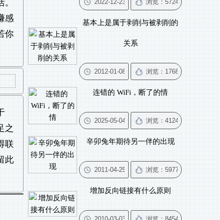
活。
赚感
基本上是属于剥削与被剥削的
若你
关系
连错的 WiFi，断了的情
于
足之
辛卯兔年期待另一伴的出现
得联
留此
增加反向链接有什么原则