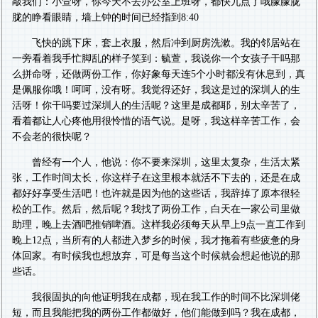
敲我们：小萱呀，你今天不去办公室上班呀，都快九点了哦朦朦胧
胧的睁看眼睛，墙上钟的时间已经指到8:40
飞快的跳下床，套上衣服，然后冲到厨房洗漱。我的邻居站在
一旁看着我手忙脚乱的样子笑到：毓萱，我说你一个女孩子干吗那
么拼命呀，还做两份工作，你好象每天连5个小时都没有休息到，真
是佩服你哦！呵呵，没有呀。我觉得还好，我这是过的深圳人的生
活呀！你干吗要过深圳人的生活呢？这里是成都耶，别太辛苦了，
看着都让人心疼他用很怜惜的语气说。是呀，我这样辛苦工作，会
不会老的很快呢？
曾经有一个人，他说：你不要来深圳，这里太复杂，生活太紧
张，工作时间太长，你这样子在这里根本就活不下去的，还是在成
都好好享受生活吧！也许就是因为他的这些话，我辞掉了原本很轻
松的工作。然后，然后呢？我找了两份工作，白天在一家公司里做
助理，晚上去酒吧推销啤酒。这样我必须每天从早上9点一直工作到
晚上12点，当所有的人都进入梦乡的时候，我才拖着有些疲惫的身
体回家。有时候我也想放弃，可是每当这个时候就会想起他说的那
些话。
我很固执的向他证明我在成都，现在我工作的时间不比深圳佬
短，而且我能把我的两份工作都做好，他们能做到吗？我在成都，