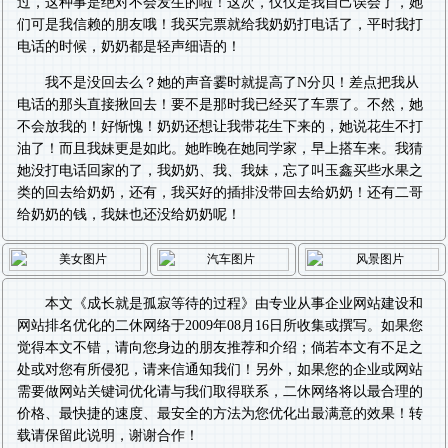
过，这种事是绝对不会发生的啦！这次，仅仅是我自己误会了，她
们可是我信赖的朋友哦！我买完票就给我奶奶打电话了，平时我打
电话的时候，奶奶都是轻声细语的！
我不是没回去么？她的声音霎时就提高了N分贝！差点把我从
电话的那头直接揪回去！要不是那时我已经买了车票了。不然，她
不会放我的！好惭愧！奶奶还想让我带花生下来的，她说花生不打
油了！而且我妹更是如此。她昨晚在她同学家，早上搭车来。我猜
她没打电话回家的了，我奶奶、我、我妹，忘了叫玉鑫买些水果之
类的回去给奶奶，还有，我买好的插排没带回去给奶奶！还有二哥
给奶奶的钱，我妹也还没给奶奶呢！
本文《
成长就是孤寂等待的过程
》由专业从事
企业网站建设
和
网站排名优化
的二休网络于2009年08月16日所收集或撰写。如果您
觉得本文不错，请向您身边的朋友推荐和介绍；倘若本文有不足之
处或对您有所侵犯，请来信通知我们！另外，如果您的企业或网站
需要做
网站关键词优化
请与我们取得联系，二休网络将以最合理的
价格、最快捷的速度、最安全的方法为您优化出最满意的效果！转
载请保留此说明，谢谢合作！