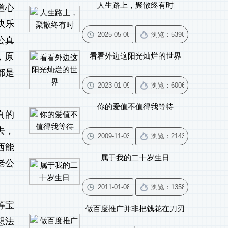
人生路上，聚散终有时
道心
快乐
公真
，原
看看外边这阳光灿烂的世界
都是
你的爱值不值得我等待
真的
去，
西能
属于我的二十岁生日
老公
等宝
做百度推广并非把钱花在刀刃
想法