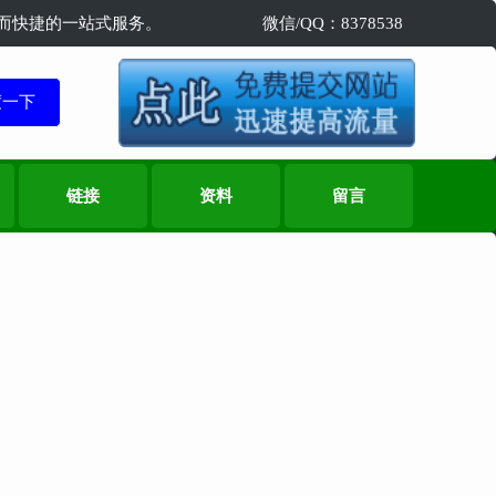
精准而快捷的一站式服务。
微信/QQ：8378538
链接
资料
留言