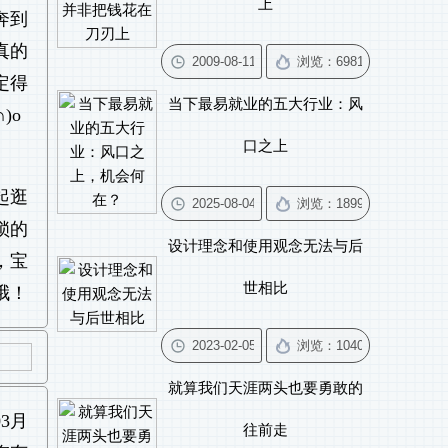
上
奔到
真的
定得
当下最易就业的五大行业：风
)o
口之上
起逛
锁的
设计理念和使用观念无法与后
，宝
世相比
哦！
就算我们天涯两头也要勇敢的
3月
往前走