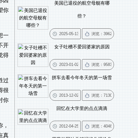
你因
美国已退役的航空母舰有哪
望你
些？
想一
不开
女子吐槽不爱回婆家的原因
觉得
拼车去看今年冬天的第一场雪
胜过
得很
对你
回忆在大学里的点点滴滴
你，
在真