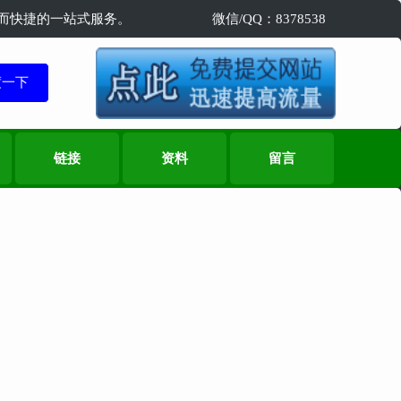
精准而快捷的一站式服务。
微信/QQ：8378538
链接
资料
留言