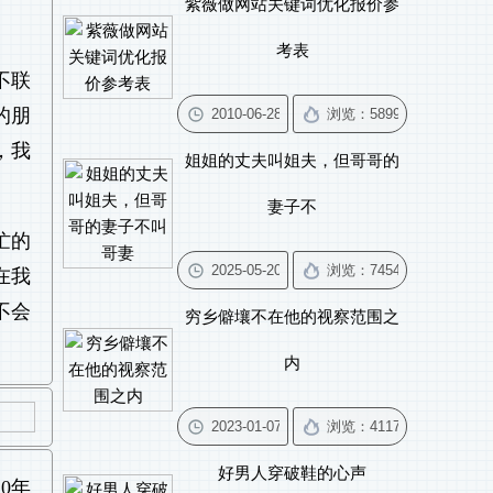
紫薇做网站关键词优化报价参
考表
不联
的朋
，我
姐姐的丈夫叫姐夫，但哥哥的
妻子不
忙的
在我
不会
穷乡僻壤不在他的视察范围之
内
好男人穿破鞋的心声
0年