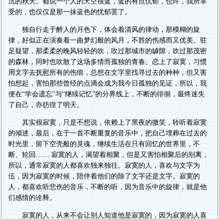
沉的秋天。都说一个人的天空很蓝，蓝的有点忧郁，也许，我所享
受的，也仅仅是那一抹蓝色的忧郁罢了。
独自行走于醉人的月色下，体会着清风的律动，那模糊的旋
律，好似正在演奏着一曲梦幻般的风月，不胜的伤感而又优美。驻
足疑望，那柔柔的晚风轻轻的吹，吹过那城市的罅隙，吹过那茂密
的森林，同时也吹散了这场多情而孤独的青春。恋上了寂寞，习惯
用文字去抚慰所有的伤痕，总想在文字里找寻过去的种种，但又害
怕想起，害怕那些曾经的点滴会成为我今日孤独的见证，所以，我
便在“学会遗忘”与“继续记忆”的分界线上，不断的徘徊，最终迷失
了自己，亦彷徨了明天。
其实很寂寞，只是不想说，依赖上了黑夜的微笑，聆听着寂寞
的倾述，最后，在于一首不断重复的音乐中，把自己埋葬在过去的
时光里，留下空壳般的灵魂，继续生活在只有回忆的世界里，不
断、轮回…… 寂寞的人，渴望着相聚，但是又害怕相聚后的别离，
所以，通常寂寞的人都喜欢独来独往。寂寞的人，喜欢与文字为
伍，因为寂寞的时候，陪伴着他们的除了文字还是文字。寂寞的
人，都喜欢听悲伤的音乐，不断的听，因为音乐中的旋律，就是他
们感情的诠释。
寂寞的人，从来不会让别人知道他是寂寞的，因为寂寞的人喜