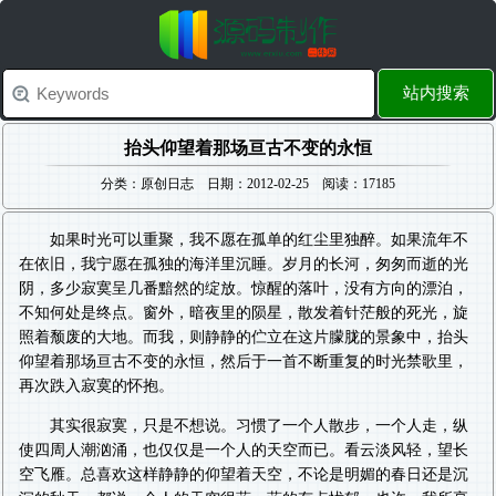
站内搜索
抬头仰望着那场亘古不变的永恒
分类：原创日志 日期：2012-02-25 阅读：17185
如果时光可以重聚，我不愿在孤单的红尘里独醉。如果流年不
在依旧，我宁愿在孤独的海洋里沉睡。岁月的长河，匆匆而逝的光
阴，多少寂寞呈几番黯然的绽放。惊醒的落叶，没有方向的漂泊，
不知何处是终点。窗外，暗夜里的陨星，散发着针茫般的死光，旋
照着颓废的大地。而我，则静静的伫立在这片朦胧的景象中，抬头
仰望着那场亘古不变的永恒，然后于一首不断重复的时光禁歌里，
再次跌入寂寞的怀抱。
其实很寂寞，只是不想说。习惯了一个人散步，一个人走，纵
使四周人潮汹涌，也仅仅是一个人的天空而已。看云淡风轻，望长
空飞雁。总喜欢这样静静的仰望着天空，不论是明媚的春日还是沉