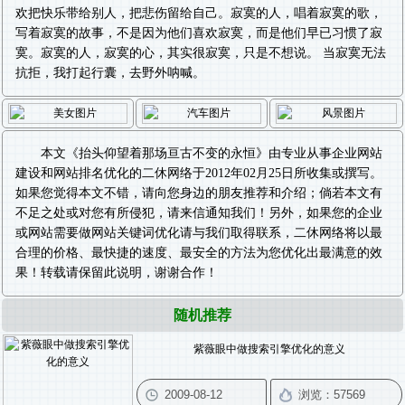
欢把快乐带给别人，把悲伤留给自己。寂寞的人，唱着寂寞的歌，
写着寂寞的故事，不是因为他们喜欢寂寞，而是他们早已习惯了寂
寞。寂寞的人，寂寞的心，其实很寂寞，只是不想说。 当寂寞无法
抗拒，我打起行囊，去野外呐喊。
本文《
抬头仰望着那场亘古不变的永恒
》由专业从事
企业网站
建设
和
网站排名优化
的二休网络于2012年02月25日所收集或撰写。
如果您觉得本文不错，请向您身边的朋友推荐和介绍；倘若本文有
不足之处或对您有所侵犯，请来信通知我们！另外，如果您的企业
或网站需要做
网站关键词优化
请与我们取得联系，二休网络将以最
合理的价格、最快捷的速度、最安全的方法为您优化出最满意的效
果！转载请保留此说明，谢谢合作！
随机推荐
紫薇眼中做搜索引擎优化的意义