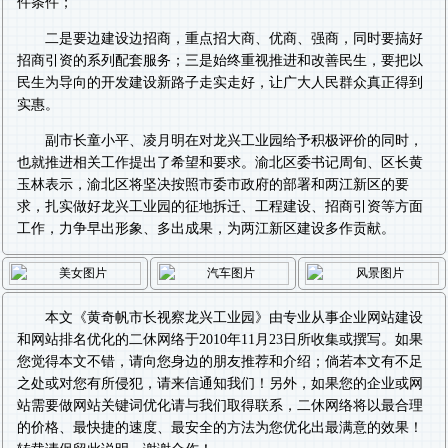
件条件；
二是要边建设边招商，重点招大商、优商、强商，同时要搞好
招商引资的系列配套服务；三是始终重视推进和改善民生，要把以
民生为导向的开发建设新路子走实走好，让广大人民群众真正得到
实惠。
副市长童小平、凌月明在对龙兴工业园给予积极评价的同时，
也就推进相关工作提出了希望和要求。渝北区委书记周旬、区长黄
玉林表示，渝北区将坚决按照市委市政府的部署和两江新区的要
求，扎实做好龙兴工业园的征地拆迁、工程建设、招商引资等方面
工作，力争早出形象、多出成果，为两江新区建设多作贡献。
本文《
黄奇帆市长视察龙兴工业园
》由专业从事
企业网站建设
和
网站排名优化
的二休网络于2010年11月23日所收集或撰写。如果
您觉得本文不错，请向您身边的朋友推荐和介绍；倘若本文有不足
之处或对您有所侵犯，请来信通知我们！另外，如果您的企业或网
站需要做
网站关键词优化
请与我们取得联系，二休网络将以最合理
的价格、最快捷的速度、最安全的方法为您优化出最满意的效果！