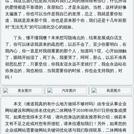
话，我这么放心也是因为我对我们之间的感情很有信心，什么所谓
的爱情都是不靠谱的，良朋知己，才是永远的。当然，这样讲好像
太偏激了，你也可以当作是我自己的发泄，总之，我就是要你知
道，我就是原来那个我，你也是原来那个你，我们还是十几年前那
对“无法无天”的可以彼此交心的姐妹。
丫头，懂不懂我噢？本来想写隐诲点的，结果发展成白话文
了。你可以体谅我原来的疏忽吧，以后不会了。至少你要明白，在
我内心，你一直是对我很重要的那个人，知道吗？哎。心开始抽触
了，眼睛开始湿了，死丫头，我要哭了。呵呵，那么，以后不准再
胡思乱想了，只要坚信，你我友谊永远不变就行了，我会永远站在
你身边的，我也相信，当我需要你的时候，你也会支持我的，对
吗！
本文《
难道我真的有什么地方做得不够对吗
》由专业从事
企业
网站建设
和
网站排名优化
的二休网络于2010年08月07日所收集或撰
写。如果您觉得本文不错，请向您身边的朋友推荐和介绍；倘若本
文有不足之处或对您有所侵犯，请来信通知我们！另外，如果您的
企业或网站需要做
网站关键词优化
请与我们取得联系，二休网络将