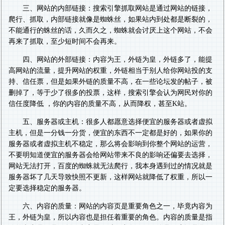
三、网站的内部链接：搜索引擎抓取网站是通过网站的链接，
爬行、抓取，内部链接就像是蜘蛛丝，如果站内到处都是断裂的，
不能通行的蛛丝的话，久而久之，蜘蛛就会讨厌上这个网站，不会
再来了抓取，至少短时间不会再来。
四、网站的外部链接：内容为王，外链为皇，外链多了，能提
高网站的流量，提升网站的权重，外链相当于别人给你网站投的支
持、信任票，但是如果外链的质量不高，在一些论坛发的帖子，被
删掉了，等于少了很多的投票，这样，搜索引擎会认为网民对你的
信任度降低 ，你的内容的质量不高，从而降权，甚至K站。
五、服务器或主机：很多人都愿意选择便宜的服务器或者虚拟
主机，但是一分钱一分货，便宜的东西不一定都是好的，如果你的
服务器或者虚拟主机不稳定，那么将会影响到你整个网站的运营，
不要明知道便宜的服务器会给网站带来不良的影响还偏要去选择，
网站无法打开，百度的蜘蛛就无法爬行，我本身遇到过的情况就是
服务器坏了几天导致快照不更新，这样网站就降低了权重，所以一
定要选择稳定的服务器。
六、内容的质量：网站的内容页是重要角色之一，毕竟内容为
王，外链为皇，所以内容也是担任着重要的角色。内容的质量是指