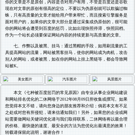
你的文章是不是原创，内容是否对用户有用，不管是百度还是谷歌
现在对文章的原创有很高的定位，不要以为伪原创就可以欺骗过蜘
蛛，只有高质量的文章才能给用户带来帮忙，而且搜索引擎服务是
面对用户的，如果你的文章大部分是通过采集或伪原创的，很可能
你的网站将会遭受到百度的惩罚，比如出现快照停滞，快照回档。
作为一个站长必须要保证网站内容的持续更新与高质量的文章。
七、作弊以及被黑、挂马：通过黑帽的手段，如用刷流量的工
具提高网站的流量，网站被黑客挂马，使你的网站成为肉机，攻击
别人的网站，或者被黑，如在你的网站上挂上黑链等，都会导致网
站被K。
本文《
七种被百度惩罚的常见原因
》由专业从事
企业网站建设
和
网站排名优化
的二休网络于2012年08月09日所收集或撰写。如果
您觉得本文不错，请向您身边的朋友推荐和介绍；倘若本文有不足
之处或对您有所侵犯，请来信通知我们！另外，如果您的企业或网
站需要做
网站关键词优化
请与我们取得联系，二休网络将以最合理
的价格、最快捷的速度、最安全的方法为您优化出最满意的效果！
转载请保留此说明，谢谢合作！