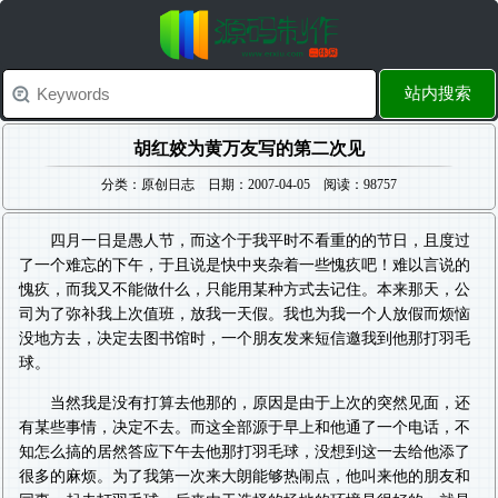
站内搜索
胡红姣为黄万友写的第二次见
分类：原创日志 日期：2007-04-05 阅读：98757
四月一日是愚人节，而这个于我平时不看重的的节日，且度过
了一个难忘的下午，于且说是快中夹杂着一些愧疚吧！难以言说的
愧疚，而我又不能做什么，只能用某种方式去记住。本来那天，公
司为了弥补我上次值班，放我一天假。我也为我一个人放假而烦恼
没地方去，决定去图书馆时，一个朋友发来短信邀我到他那打羽毛
球。
当然我是没有打算去他那的，原因是由于上次的突然见面，还
有某些事情，决定不去。而这全部源于早上和他通了一个电话，不
知怎么搞的居然答应下午去他那打羽毛球，没想到这一去给他添了
很多的麻烦。为了我第一次来大朗能够热闹点，他叫来他的朋友和