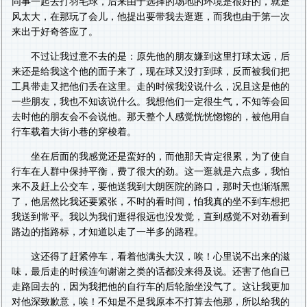
同事一起去打羽毛球，后来由于选择的场地的环境是很好的，就是
风太大，在那玩了会儿，他提出要带我去逛逛，而我也由于第一次
来出于好奇答应了。
不过让我过意不去的是：原先他的朋友嫌到这里打球太远，后
来还是给我这个他的面子来了，现在球又没打到球，反而被我们把
工具带走又把他们丢在这里。走的时候我没说什么，况且这是他的
一些朋友，我也不知该说什么。我想他们一定很生气，不知等会回
去时他的朋友会不会说他。那天整个人感觉恍恍惚惚的，被他用自
行车载着大街小巷的穿梭着。
坐在后面的我感觉还是蛮好的，而他那天肯定很累，为了使自
行车在人群中保持平衡，费了很大的劲。这一逛就是六点多，我怕
来不及赶上公交车，要他送我到大朗医院的路口，那时天也渐渐黑
了，他居然比我还要紧张，不时的看时间，怕我真的坐不到车想把
我送到常平。我以为我们逛得很远也没发觉，直到感觉不对劲看到
路边的指路标，才知道以走了一半多的路程。
这还得了赶紧停车，看着他满头大汉，唉！心里说不出来的滋
味，最后走的时候连句谢谢之类的话都没来得及说。还害了他自已
走路回去的，因为我把他的自行车的后轮胎坐没气了。这让我更加
对他深致歉意，唉！不知是不是我原本不打算去他那，所以给我的