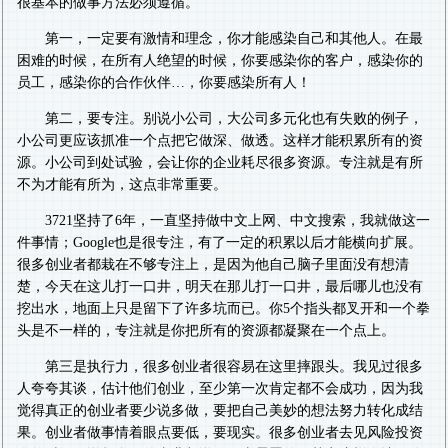
很基本的做事方法必须遵循。
第一，一定要有激情和理念，你才能感染自己和其他人。在最
困难的时候，在所有人绝望的时候，你要感染你的客户，感染你的
员工，感染你的合作伙伴…，你要感染所有人！
第二，要专注。别说小公司，大公司多元化也有失败的例子，
小公司更应该抓准一个点把它做深、做透。这样才能积累所有的资
源。小公司到处试验，会让你的企业耗尽很多资源。专注就是有所
不为才能有所为，这点非常重要。
3721坚持了6年，一直坚持做中文上网、中文搜索，我就做这一
件事情；Google也是很专注，有了一定的积累以后才能横向扩展。
很多创业者都栽在不够专注上，是因为他自己脑子里面没有想清
楚，今天在这儿打一口井，明天在那儿打一口井，最后哪儿也没有
挖出水，地面上只是留下了许多坑而已。你5个指头都叉开和一个拳
头是不一样的，专注就是你把所有的资源都凝聚在一个点上。
第三是执行力，很多创业者很容易在这里摔跟头。我见过很多
人夸夸其谈，估计他们创业，至少第一次肯定都不会成功，因为我
觉得真正的创业者要少说多做，要把自己美妙的想法努力转化成结
果。创业者做事情着眼点要低，要现实。很多创业者去见风险投资