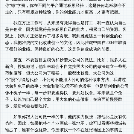
你“缴”学费，你在不同的平台通过积累经验，这是任何老板剥夺不
走的，只有积累这种经验，你的创业能力才更高，才更有把握。
我在方正工作时，从来没有觉得自己是打工，我一直认为自己
是在创业，因为我觉得是在积累自己的能力，积累自己的资源。客
观上，我对方正还是作了很多贡献。我到雅虎还是一种创业的心
态，我把雅虎的文化改成创业的文化，因此雅虎中国在2004年取得
了很好的业绩。保持良好的心态，这是你创业成功的前提。
第五，不要盲目去模仿和抄袭大公司的做法。比如，很多人在
新浪、搜狐做过，他出来就会不自觉按照大公司的做法建立一些规
范制度等，但大公司为了稳妥，一般都比较慢。大公司为这
个“慢”付得起代价，小公司不能用大公司的这种做事方法。我讲过
大象和兔子的故事：大象和骆驼3天不吃也没事，但是新创业的公司
像小兔子一样，每一步都要跑得快，要到处找食。本来就是个兔
子，却以为自己是个大象，用大象的心态做事，在狼面前慢慢踱
步，最后就会被狼吃掉。
如果你跟大公司做一样的事，他的实力很强，跟他比是没有优
势的。因此，如果把整个产业画成一张地图，你可以看哪些领域被
谁占了，谁有什么优势。你应该找一个不在这张地图上的事情去