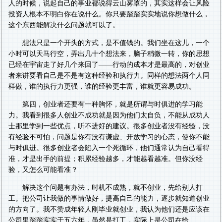
人的时候，说起自己的事业都说得云山雾罩的，其实这样会让风险
投资人根本不明白你在说什么。你只要踏踏实实地说你想做什么，
这个东西能解决什么问题就可以了。
想法只是一个开头的方式，是不值钱的。我们坐在这儿，一个
小时可以天马行空，弄出几十个想法来，脑子稍微一转，你的思想
已经在宇宙走了好几个来回了——行动的成本才是最高的，对创业
者来讲要看自己是不是有这种经验和执行力。同样的想法两个人同
样做，谁的执行力更强，谁的经验更丰富，谁就更容易成功。
第四，创业者还要有一种胸怀，就是所谓与时俱进的学习能
力。我看到很多人创业不成功就是因为他们太自负，不能从成功人
士那里学到一些优点，听不进好的建议。很多创业者没有经验，没
有经验不可怕，问题是你有没有谦虚、开放学习的心态，使你不能
与时俱进。很多创业者会陷入一个死循环，他们通常认为自己看得
准，才是出手的前提；积累经验越多，才能越看越准。但你没经
验，又怎么可能看准？
解决这个问题有办法，时机不成熟，就不创业，先给别人打
工。把公司让我做的事情做好，提高自己的能力，逐步就知道创业
的方向了。我不赞成年轻人刚毕业就创业，我认为他们还是应该在
公司里踏踏实实干五六年，虽然是打工，实际上是公司在给