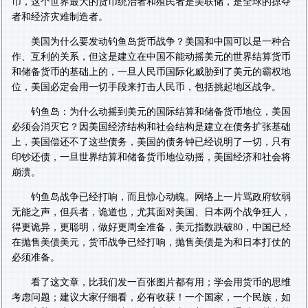
币，这个世界最大的货币统治者和殖民者是美联储，是全球的掠夺
者和经济灾难制造者。
美国为什么要发动钓鱼岛货币战争？美国和中国可以是一种合
作、互利的关系，但这是建立在中国不能动摇美元的世界结算货币
和储备货币的基础上的，一旦人民币国际化威胁到了美元的霸权地
位，美国必定会用一切手段来打击人民币，包括挑起地区战争。
钓鱼岛：为什么动摇到美元的国际结算和储备货币地位，美国
必须会消灭它？因美国经济结构和社会结构是建立在债务扩张基础
上，美国偿还不了这些债务，美国的债务钟已经说明了一切，只有
印钞还债，一旦世界结算和储备货币地位动摇，美国经济和社会将
崩溃。
钓鱼岛战争已经打响，而且惊心动魄。网络上一片骂政府软弱
无能之声，但兵者，诡道也，尤其面对美国、日本两个战争狂人，
得更诡异，更聪明，做好更周全准备，美元指数跌破80，中国已经
在抛售美债美元，货币战争已经打响，抛售美债是为和日本打仗的
必须准备。
看了这文章，比我们发一百张图片都有用；学会用货币的思维
考虑问题；建议大家仔细看，必有收获！一个国家，一个民族，如