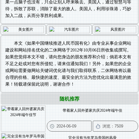
果一点脑子也没有，只会让别人呼来唤去。美国人，通过智慧与等
待，拆散了苏联，消除了最大的敌人。美国人，利用珍珠港，巧妙
加入二战，从而分享胜利成果。
本文《
如果中国继续推进人民币国有化
》由专业从事
企业网站
建设
和
网站排名优化
的二休网络于2012年10月06日所收集或撰写。
如果您觉得本文不错，请向您身边的朋友推荐和介绍；倘若本文有
不足之处或对您有所侵犯，请来信通知我们！另外，如果您的企业
或网站需要做
网站关键词优化
请与我们取得联系，二休网络将以最
合理的价格、最快捷的速度、最安全的方法为您优化出最满意的效
果！转载请保留此说明，谢谢合作！
随机推荐
带着家人回外婆家共庆2024年端午佳
完全没有当年罗马帝国的风骨