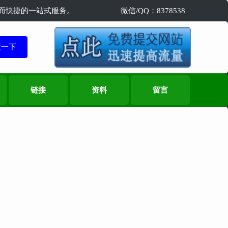
精准而快捷的一站式服务。
微信/QQ：8378538
链接
资料
留言