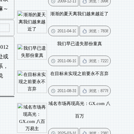
嘛～
渐渐的夏天离我们越来越近了
我们早已遗失那份童真
12
处或
系，
在目标未实现之前要永不言弃
说
域名市场再现高光：GX.com 八
百万