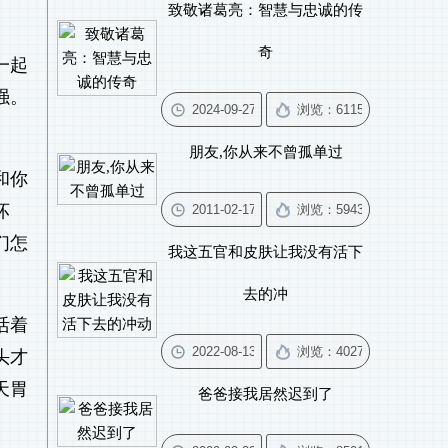
致敬诸葛亮：智慧与忠诚的传
奇
一起
强。
朋友,你从来不曾孤单过
和你
坏
们怎
我这五官和皮肤让我没有活下
去的冲
活着
头才
天胃
爸爸接我居然迟到了