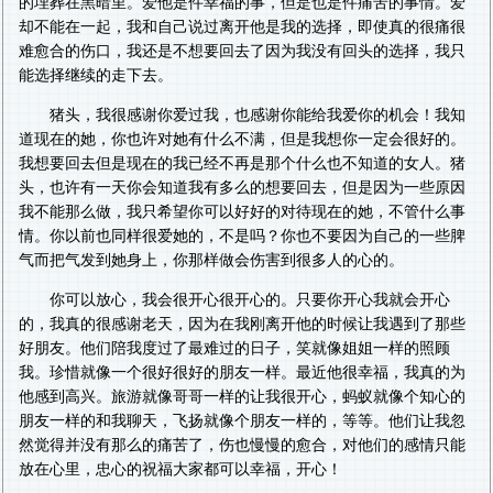
的埋葬在黑暗里。爱他是件幸福的事，但是也是件痛苦的事情。爱
却不能在一起，我和自己说过离开他是我的选择，即使真的很痛很
难愈合的伤口，我还是不想要回去了因为我没有回头的选择，我只
能选择继续的走下去。
猪头，我很感谢你爱过我，也感谢你能给我爱你的机会！我知
道现在的她，你也许对她有什么不满，但是我想你一定会很好的。
我想要回去但是现在的我已经不再是那个什么也不知道的女人。猪
头，也许有一天你会知道我有多么的想要回去，但是因为一些原因
我不能那么做，我只希望你可以好好的对待现在的她，不管什么事
情。你以前也同样很爱她的，不是吗？你也不要因为自己的一些脾
气而把气发到她身上，你那样做会伤害到很多人的心的。
你可以放心，我会很开心很开心的。只要你开心我就会开心
的，我真的很感谢老天，因为在我刚离开他的时候让我遇到了那些
好朋友。他们陪我度过了最难过的日子，笑就像姐姐一样的照顾
我。珍惜就像一个很好很好的朋友一样。最近他很幸福，我真的为
他感到高兴。旅游就像哥哥一样的让我很开心，蚂蚁就像个知心的
朋友一样的和我聊天，飞扬就像个朋友一样的，等等。他们让我忽
然觉得并没有那么的痛苦了，伤也慢慢的愈合，对他们的感情只能
放在心里，忠心的祝福大家都可以幸福，开心！