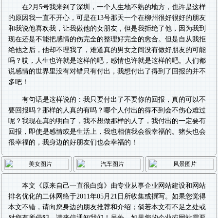
在2月5号我来到了深圳，一个人生地不熟的地方，也许是这样
的原因我一直不开心，可是在13号那天一个在柳州很好很好的朋友
和我说他喜欢我，让我做他的女朋友，但是我拒绝了他，因为我到
现在还是不能把感情的伤完全的整理好完全的愈合。但是自从我拒
绝他之后，他却不理我了，难道真的男女之间没有做好朋友的可能
吗？哎，人生也许就是这样的吧，感情也许就是这样的吧。人们都
说感情的世界里没有对错只有付出，我想付出了得到了回报的并不
多吧！
有句话是这样说的：我只要付出了不要你的回报，真的可以不
要回报吗？那样的人真的有吗？哪个人付出的得不到会不伤心难过
呢？我现在真的明白了，我不想做那样的人了，我付出的一定要有
回报，即使是感情或是生活上，我也相信我会很幸福的。猪头也会
很幸福的，我身边的好朋友们也会幸福的！
本文《
原来自己一直很白痴
》由专业从事
企业网站建设
和
网站
排名优化
的二休网络于2011年05月21日所收集或撰写。如果您觉得
本文不错，请向您身边的朋友推荐和介绍；倘若本文有不足之处或
对您有所侵犯，请来信通知我们！另外，如果您的企业或网站需要