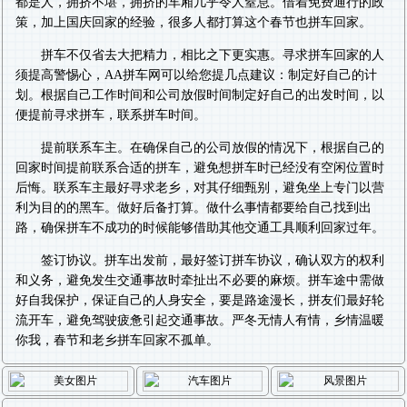
都是人，拥挤不堪，拥挤的车厢几乎令人窒息。借着免费通行的政
策，加上国庆回家的经验，很多人都打算这个春节也拼车回家。
拼车不仅省去大把精力，相比之下更实惠。寻求拼车回家的人
须提高警惕心，AA拼车网可以给您提几点建议：制定好自己的计
划。根据自己工作时间和公司放假时间制定好自己的出发时间，以
便提前寻求拼车，联系拼车时间。
提前联系车主。在确保自己的公司放假的情况下，根据自己的
回家时间提前联系合适的拼车，避免想拼车时已经没有空闲位置时
后悔。联系车主最好寻求老乡，对其仔细甄别，避免坐上专门以营
利为目的的黑车。做好后备打算。做什么事情都要给自己找到出
路，确保拼车不成功的时候能够借助其他交通工具顺利回家过年。
签订协议。拼车出发前，最好签订拼车协议，确认双方的权利
和义务，避免发生交通事故时牵扯出不必要的麻烦。拼车途中需做
好自我保护，保证自己的人身安全，要是路途漫长，拼友们最好轮
流开车，避免驾驶疲惫引起交通事故。严冬无情人有情，乡情温暖
你我，春节和老乡拼车回家不孤单。