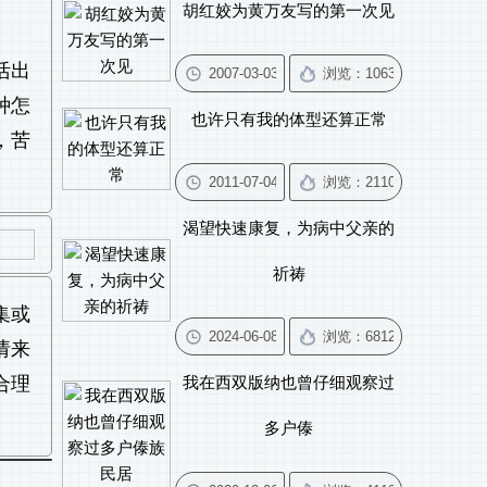
胡红姣为黄万友写的第一次见
活出
种怎
也许只有我的体型还算正常
，苦
渴望快速康复，为病中父亲的
祈祷
集或
请来
合理
我在西双版纳也曾仔细观察过
多户傣