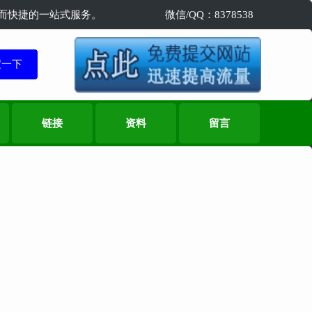
精准而快捷的一站式服务。
微信/QQ：8378538
链接
资料
留言