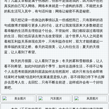
写了几篇文章都是属于伤感的，但那不是描述我的，因为我不想把
真实的自己写入网络。网络本来就是一个虚构的东西，不能把太多
的私生活写入其中，有句话叫做：网络让秘密不再是秘密。
我只想记录一些身边的事情以及一些感想而已，只有那样的语
句或微博才能吸引更多人的讨论，这才让我发现原来大多数都是过
着幸酸的生活而去埋怨这个社会。不管如何，我们都应该过着现状
的生活，我们也应该去努力去改变现状，这个世界人与人之间是有
着相互利益关系体现在其中，只有利益存在时，双方才能搭建起一
座幸福的友谊之桥。春天的花很美，让人向往生活；夏天的天很
蓝，让人看到了希望。
秋天的月很圆，让人看到了故乡；冬天的雾和雪都很多，让人
看不到希望。如此纠结的四个季节，如何去选择生活，不得不让每
个人去思考前面的路到底该如何去坦然面对，或许只有当生命即将
结束时才知晓?信息时代发展速度是惊人的，容不得我们停下半点脚
步去思考人生，去回忆，只有不断去前进，这样或许会有一个好结
果吧。