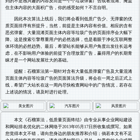
到的不是感兴趣的内容反而是一个个垃圾弹窗广告或者混淆、掩盖
住主体内容的大面积广告，你的感受如何？不言自明。
因此本次算法上线后，我们将会看到低质广告少、无弹窗的优
质页面排序有所提升，当然，前提是主体内容有价值。相应的含有
恶劣弹窗、大量混淆页面主体内容等垃圾广告的页面排序会大幅下
降。这是搜索引擎尊重用户的必然选择，也是着眼于净化互联网整
体环境的必然趋势。最后，希望站长能够从用户角度出发往长远考
虑，在不影响用户体验的前提下合理放置广告，赢得用户的长期青
睐才是一个网站发展壮大的基础。
提醒：石榴算法第一期针对含有大量低质弹窗广告及大量混淆
页面主体内容等垃圾广告的页面算法升级，将会在一周之后正式上
线，希望广大站长在这一周内尽快检查网站中的广告情况，若存在
上述说的情况，请及时进行处理。
本文《
石榴算法，低质量页面终结
》由专业从事
企业网站建设
和
网站排名优化
的二休网络于2013年05月17日所收集或撰写。如果
您觉得本文不错，请向您身边的朋友推荐和介绍；倘若本文有不足