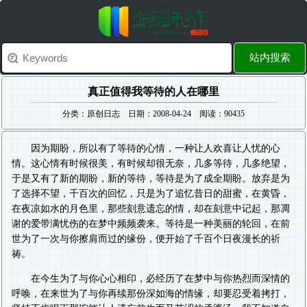
站内搜索
真正值得我等待的人在哪里
分类：原创日志 日期：2008-04-24 阅读：90435
因为期盼，所以有了等待的心情，一种让人欢喜让人忧的心
情。这心情有时候很美，有时候却很无奈，几多等待，几多绝望，
于是又有了新的期盼，新的等待，等待是为了成全期盼。放弃是为
了选择不望，千百次的回忆，只是为了追忆昔日的甜蜜，在黄昏，
在夜凉如水的月色里，那些刻意遗忘的情，却在刻意中记起，那凋
谢的爱带满忧伤的在梦中频频袭来。等待是一种美丽的轮回，在前
世为了一次与你擦肩而过的缘份，便开始了千百个日夜漫长的祈
祷。
在今生为了与你心心相印，必经历了在梦中与你热烈而深情的
呼唤，在来世为了与你再续那份深如海的情缘，却要忍受着拷打，