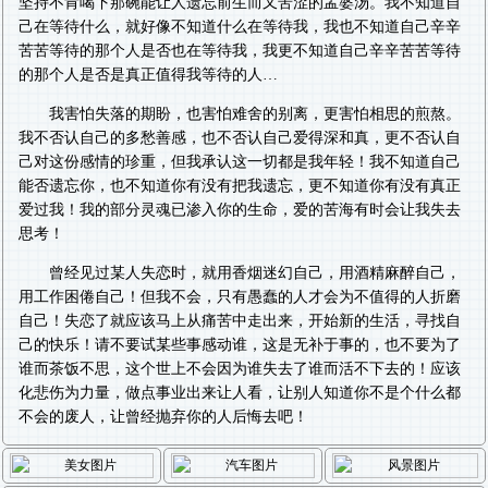
坚持不肯喝下那碗能让人遗忘前生而又苦涩的孟婆汤。我不知道自
己在等待什么，就好像不知道什么在等待我，我也不知道自己辛辛
苦苦等待的那个人是否也在等待我，我更不知道自己辛辛苦苦等待
的那个人是否是真正值得我等待的人…
我害怕失落的期盼，也害怕难舍的别离，更害怕相思的煎熬。
我不否认自己的多愁善感，也不否认自己爱得深和真，更不否认自
己对这份感情的珍重，但我承认这一切都是我年轻！我不知道自己
能否遗忘你，也不知道你有没有把我遗忘，更不知道你有没有真正
爱过我！我的部分灵魂已渗入你的生命，爱的苦海有时会让我失去
思考！
曾经见过某人失恋时，就用香烟迷幻自己，用酒精麻醉自己，
用工作困倦自己！但我不会，只有愚蠢的人才会为不值得的人折磨
自己！失恋了就应该马上从痛苦中走出来，开始新的生活，寻找自
己的快乐！请不要试某些事感动谁，这是无补于事的，也不要为了
谁而茶饭不思，这个世上不会因为谁失去了谁而活不下去的！应该
化悲伤为力量，做点事业出来让人看，让别人知道你不是个什么都
不会的废人，让曾经抛弃你的人后悔去吧！