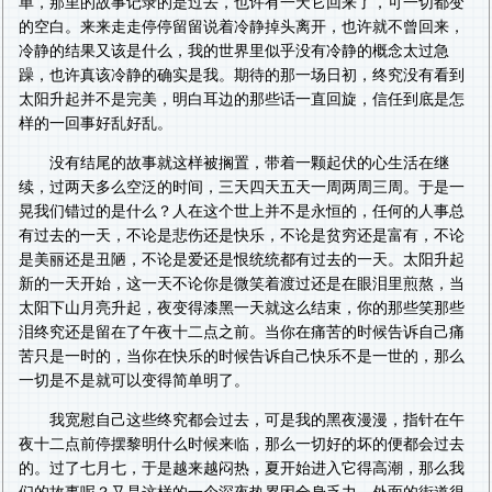
单，那里的故事记录的是过去，也许有一天它回来了，可一切都变
的空白。来来走走停停留留说着冷静掉头离开，也许就不曾回来，
冷静的结果又该是什么，我的世界里似乎没有冷静的概念太过急
躁，也许真该冷静的确实是我。期待的那一场日初，终究没有看到
太阳升起并不是完美，明白耳边的那些话一直回旋，信任到底是怎
样的一回事好乱好乱。
没有结尾的故事就这样被搁置，带着一颗起伏的心生活在继
续，过两天多么空泛的时间，三天四天五天一周两周三周。于是一
晃我们错过的是什么？人在这个世上并不是永恒的，任何的人事总
有过去的一天，不论是悲伤还是快乐，不论是贫穷还是富有，不论
是美丽还是丑陋，不论是爱还是恨统统都有过去的一天。太阳升起
新的一天开始，这一天不论你是微笑着渡过还是在眼泪里煎熬，当
太阳下山月亮升起，夜变得漆黑一天就这么结束，你的那些笑那些
泪终究还是留在了午夜十二点之前。当你在痛苦的时候告诉自己痛
苦只是一时的，当你在快乐的时候告诉自己快乐不是一世的，那么
一切是不是就可以变得简单明了。
我宽慰自己这些终究都会过去，可是我的黑夜漫漫，指针在午
夜十二点前停摆黎明什么时候来临，那么一切好的坏的便都会过去
的。过了七月七，于是越来越闷热，夏开始进入它得高潮，那么我