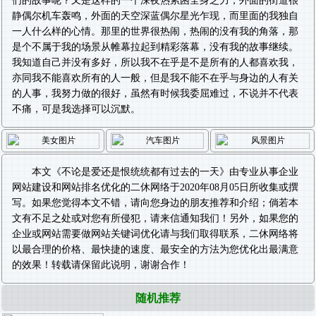
们的故事呢？又是这样的一个深夜热累困全身乏力，外面的街道很
静偶尔机车轰鸣，外面的天空深蓝偶尔星光乍现，而里面的我独自
一人什么样的心情。那里的世界很热闹，热闹的没有我的角落，那
是个不属于我的场景从帷幕拉起到精彩落幕，没有我的故事继续。
我知道自己并没有多好，所以我不在乎是不是所有的人都喜欢我，
亦同我不能喜欢所有的人一般，但是我不能不在乎与身边的人有关
的人事，我努力做的很好，虽然有时候我委屈难过，不说并不代表
不痛，可是我选择可以沉默。
本文《
不论是爱还是恨统统都有过去的一天
》由专业从事
企业
网站建设
和
网站排名优化
的二休网络于2020年08月05日所收集或撰
写。如果您觉得本文不错，请向您身边的朋友推荐和介绍；倘若本
文有不足之处或对您有所侵犯，请来信通知我们！另外，如果您的
企业或网站需要做
网站关键词优化
请与我们取得联系，二休网络将
以最合理的价格、最快捷的速度、最安全的方法为您优化出最满意
的效果！转载请保留此说明，谢谢合作！
随机推荐