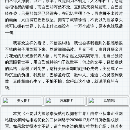
由不得人挣脱。或许，原本，只是因为不确定，人太年轻了，总是
会很轻易的犯错，而自己却浑然不觉。直到某天突然发现，自己曾
经多傻，只是那曾经已经远去，在记忆里褪了色，再也拼不出彼时
的画面，只由得它摇摇欲坠。拥有了就请珍惜，不要以为握紧拳头
就可以拥有世界，其实上什么都没有，十万个或许，原本也就屁话
一句。
我喜欢这样的看书，即使很纠结，我也会将我看到的很感动很
不错的句子用笔写下来。然后细细品读。月光下扎，由月月薪金月
月花光的月光族代表人物，时尚界后起之秀高朗守擂。用自己独特
的慧眼看世事，用自己独特的句子说世事，俏皮的文字，轻松幽默
的风格，颠覆了时尚界，这样美丽着却时刻担心失去，美丽成了一
种沉重的负担。我想起，巴黎圣母院，敲钟人。难道，心灵没到极
致，真能相由心生？，不怕不怕，拿得出这个钱，就说明真的有
钱。
本文《
不要以为握紧拳头就可以拥有世界
》由专业从事
企业网
站建设
和
网站排名优化
的二休网络于2020年12月05日所收集或撰
写。如果您觉得本文不错，请向您身边的朋友推荐和介绍；倘若本