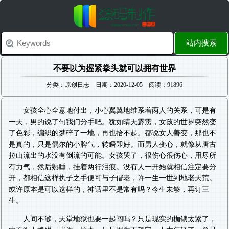
站内搜索
不要以为握紧拳头就可以拥有世界
分类：原创日志 日期：2020-12-05 阅读：91896
女孩全心全意地付出，小心翼翼地维系着两人的关系，可是有
一天，男的说了句我们分手吧。犹如晴天霹雳，女孩的世界突然变
了色彩，编织的梦碎了一地，再也拾不起。都说女人善变，那也不
是真的，只是偶尔的小脾气，转瞬即好。而男人变心，就像从唐古
拉山流出的水没有倒流的可能。女孩哭了，很伤心很伤心，用尽所
有力气，然后熟睡，挂着两行泪痕。没有人一开始就相信注定要分
开，都相信这样执子之手便可与子偕老，许一生一世到地老天荒。
或许原本是可以这样的，神话里不是常有吗？今生未够，再订三
生。
人间不够，天堂地狱也要一起闯吗？只是现实的枷锁太紧了，