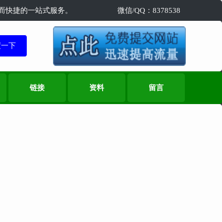
精准而快捷的一站式服务。
微信/QQ：8378538
链接
资料
留言