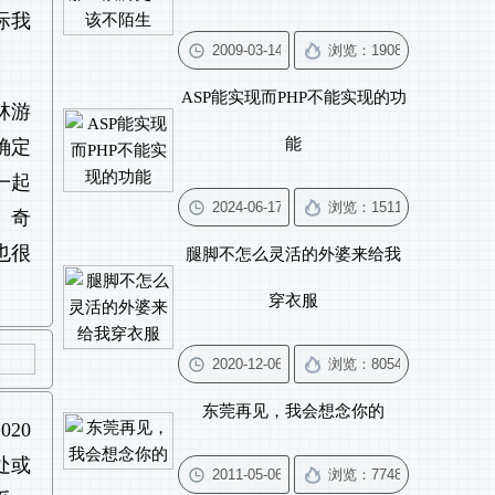
际我
ASP能实现而PHP不能实现的功
林游
能
确定
一起
。奇
也很
腿脚不怎么灵活的外婆来给我
穿衣服
东莞再见，我会想念你的
20
处或