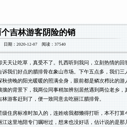
两个吉林游客阴险的销
期：2020-12-07 阅读：37540
却天天让吃草，真受不了。扎西听到我问，立刻热情的回
告诉我们好点的腊排骨在象山市场。下午五点多，我们三
深秋傍晚的阳光暖暖的照满全身，眼前都是鳞次栉比的游
攘攘的背景下，我两位同事稍加辨别居然遇到两位老乡，
吉林游客赶到了，便一致同意去吃丽江腊排骨。
星级住房标准时加入的，连姓啥我都懒得打听，本不打算
丽江这里地陪专门嘱咐过，想来也没好话，估计说的是那