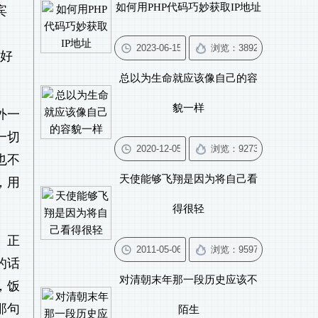
如何用PHP代码巧妙获取IP地址
宾
不好
总以为生命就应该像自己的容
貌一样
外一
一切
也不
天使能够飞翔是因为将自己看
，用
得很轻
。正
的话
对清朝末年那一段历史应该不
，饭
那句
陌生