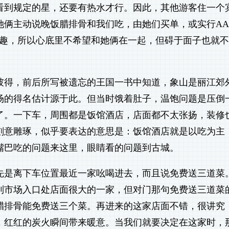
看到规定的星，还要有热水才行。因此，其他游客住一个
她俩主动说晚饭腊排骨和我们吃，由她们买单，或实行AA
兴趣，所以心底里不希望和她俩在一起，但碍于面子也就
彼得，前后所写被遗忘的王国一书中知道，象山是丽江郊
场的得名估计源于此。但当时饿着肚子，温饱问题是压倒
了。一下车，周围都是饭馆酒店，店面都不太张扬，装修
刻意雕琢，似乎要表达的意思是：饭馆酒店就是以吃为主
嘴巴吃的问题来这里，眼睛看的问题到古城。
先是离下车位置最近一家吆喝进去，而且说免费送三道菜
到市场入口处店面很大的一家，但对门那句免费送三道菜
腊排骨能免费送三个菜。再进来的这家店面不错，很讲究
，红红的炭火瞬间带来暖意。当我们就要决定在这家时，