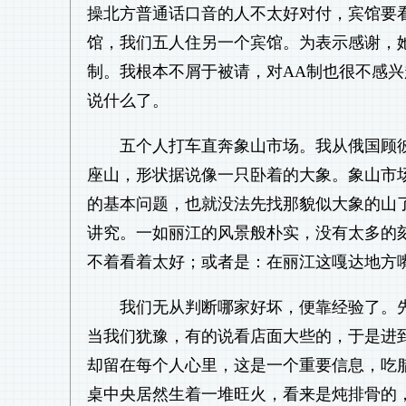
操北方普通话口音的人不太好对付，宾馆要
馆，我们五人住另一个宾馆。为表示感谢，
制。我根本不屑于被请，对AA制也很不感
说什么了。
五个人打车直奔象山市场。我从俄国顾
座山，形状据说像一只卧着的大象。象山市
的基本问题，也就没法先找那貌似大象的山
讲究。一如丽江的风景般朴实，没有太多的
不着看着太好；或者是：在丽江这嘎达地方
我们无从判断哪家好坏，便靠经验了。
当我们犹豫，有的说看店面大些的，于是进
却留在每个人心里，这是一个重要信息，吃
桌中央居然生着一堆旺火，看来是炖排骨的