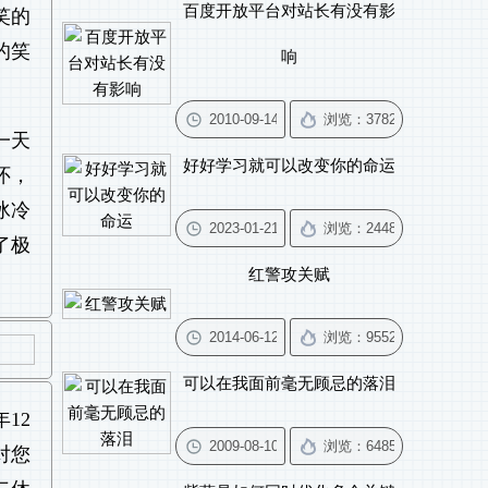
百度开放平台对站长有没有影
笑的
的笑
响
一天
好好学习就可以改变你的命运
怀，
冰冷
了极
红警攻关赋
可以在我面前毫无顾忌的落泪
年12
对您