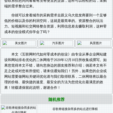
会联系你把问问看看有没有便宜的货源，这样可以轻松的话，采购
端的需求整合过来。
你就可以拿着城市的采购需求去跟义乌大批发商要到一个足够
低的价格以及你的利润空间，这就是最简单的。资源整合的玩法
力。短视频和社交网络整合资源，利用信息差去赚取利润，这种零
成本的创业模式你学会了吗？
本文《
互联网时代如何零成本的创业
》由专业从事
企业网站建
设
和
网站排名优化
的二休网络于2020年12月10日所收集或撰写。如
果您觉得本文不错，请向您身边的朋友推荐和介绍；倘若本文有不
足之处或对您有所侵犯，请来信通知我们！另外，如果您的企业或
网站需要做
网站关键词优化
请与我们取得联系，二休网络将以最合
理的价格、最快捷的速度、最安全的方法为您优化出最满意的效
果！转载请保留此说明，谢谢合作！
随机推荐
谷歌将链接杂而多的站点进行降权