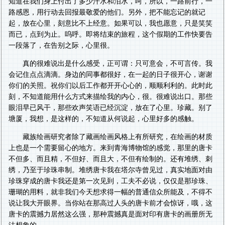
知道在我们身上付出了多少汗水和泪水，呵，所以，一路前行，一
路感恩，用行动去回报最敬爱的他们。另外，把不能忘记的就记
起，放在心里，刻意比不上经意。如果可以，我也愿意，只是笑笑
而已，点到为止。呜呼。即将结束的旅程，这个假期的工作快要告
一段落了，在告别之际，心里很。
真的很难说出是什么感受，正可谓：只可意会，不可言传。我
会记住点点滴滴。身边的同事都很好，在一起的日子很开心，谢谢
你们的关照。祝你们以后工作都开开心心的，顺顺利利的。此时此
刻，不知道能用什么方式来描绘我的内心，很。很难说出口。那些
眼泪早已风干，那些欢声笑语已经沉淀，放在了心里。珍藏。别了
塘厦，我想，是这样的，不知道从何说起，心里好多的感触。
藏族绘画研究者除了藏画绘画风格上有所研究，在绘画的材质
上也是一个需要留心的地方。来到青海博物馆的感觉，那里的唐卡
不但多、而且精，不但好、而且大，不但有绘制的。还有堆绣、刺
绣，乃至于珍珠串制。堆绣唐卡我在塔尔寺曾见过，真实地面对由
珍珠穿成的唐卡我还是第一次见到，工夫不必说，仅仅是那珍珠、
珊瑚的用料，就非我们今天想求得一幅的普通信众所能及，不得不
说让我大开眼界。当你站在那高过人头的唐卡前才会惊讶，哦，这
唐卡的震撼力居然这么强，那种震撼真是面对印有唐卡的画册所无