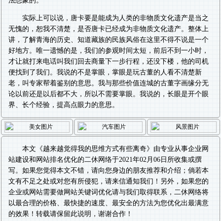
法想象的。
实际上可以说，唐卡要是能成为人类的非物质文化遗产是当之
无愧的，恕我不清楚，是否唐卡已经成为非物质文化遗产。整体上
讲，了解青海的历史、知道藏族的民族风俗在这里不得不说是一个
好地方。唯一遗憾的是，我们的参观时间太短，前后不到一小时，
才让就打来电话叫我们回去商量下一步行程，还没下楼，他的司机
便找到了我们。我说的不是掌眼，掌眼是玩古董的人看不清楚新
老，叫专家帮着鉴别的意思。我与那些价值连城的古董字画缘分无
论以前还是以后都不大，所以不需要掌眼。我说的，长眼是开个眼
界、长个经验，提高点眼力的意思。
本文《
越来越觉得我的思维方式有些离奇
》由专业从事
企业网
站建设
和
网站排名优化
的二休网络于2021年02月06日所收集或撰
写。如果您觉得本文不错，请向您身边的朋友推荐和介绍；倘若本
文有不足之处或对您有所侵犯，请来信通知我们！另外，如果您的
企业或网站需要做
网站关键词优化
请与我们取得联系，二休网络将
以最合理的价格、最快捷的速度、最安全的方法为您优化出最满意
的效果！转载请保留此说明，谢谢合作！