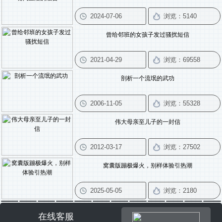
曾给邻班的女孩子发过骚扰短信
剖析一个流氓的武功
伟大母亲至儿子的一封信
窝囊版蹦极爆火，别样体验引热潮
在线客服