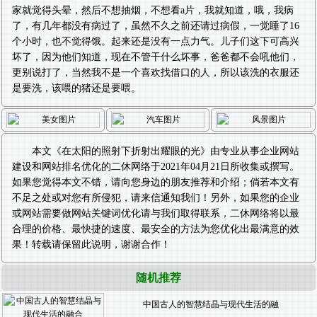
家就觉得头晕，然后不想抽烟，不想看a片，我就知道，哦，我病
了，有几年都没有病过了，虽然不久之前还请过病假，一觉睡了16
个小时，也不觉得饿。起来还是没有一点力气。儿子们这下可高兴
坏了，因为他们知道，现在不管干什么坏事，爸爸都不会吼他们，
更别说打了，当然我不是一个喜欢找借口的人，所以该洗的衣服还
是要洗，该喂的猪还是要喂。
本文《
在太阳的照射下折射出耀眼的光
》由专业从事
企业网站
建设
和
网站排名优化
的二休网络于2021年04月21日所收集或撰写。
如果您觉得本文不错，请向您身边的朋友推荐和介绍；倘若本文有
不足之处或对您有所侵犯，请来信通知我们！另外，如果您的企业
或网站需要做
网站关键词优化
请与我们取得联系，二休网络将以最
合理的价格、最快捷的速度、最安全的方法为您优化出最满意的效
果！转载请保留此说明，谢谢合作！
随机推荐
中国古人的智慧结晶与现代生活的融