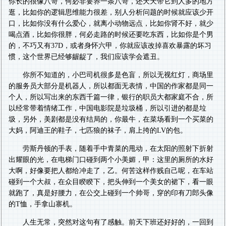
你长的很像八哥，何必非要养一条八哥，还天天带它到人多的地方
逛，比如你的逻辑思维能力很差，别人分析问题的时候就应该少开
口，比如你没有什么爱心，就离小动物远点，比如你肾不好，就少
喝点酒，比如你很胖，何必走路的时候还要吃东西，比如你是个男
的，不巧又有37D，或者身怀六甲，你就应该改掉喜欢暴露的坏习
惯，这个世界已经够龌龊了，我们应该学会遮丑。
你所不知道的，小巴司机很多是色盲，所以无视红灯，商场里
的服务员大部分是机器人，所以都面无表情，中国的作家都是同一
个人，所以写出来的东西千篇一律，银行的职员大都家庭不合，所
以经常带着情绪工作，中国电影院是垃圾桶，所以引进的都是垃
圾，另外，美剧都是没有结局的，你最牛，在菜场看到一个买菜的
大妈，阿迪王的鞋子，七匹狼的袜子，肩上挎的LV的包。
劳斯丹顿的手表，随着手中青菜的甩动，在太阳的照射下折射
出耀眼的光，在电梯门口碰到两个小美媚，甲：这里的厕所的水好
大啊，好像要把人都给冲走了，乙。何苦这样作贱自己呢，在车站
碰到一个大叔，在众目睽睽下，把头伸到一个美女的裙下，看一眼
就跑了，真是好腰力，在公交上碰到一个帅哥，穿的印有刀郎头像
的T恤，手拿山寨机。
人生无常，突然对这句有了感触。前天下班还好好的，一回到