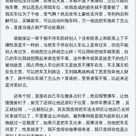
肯移动也没办法啊，你有点天真，车都不愿下来挪动，怎么可能出
拖车费。所以恶意占用我车位，给我造成的损失就不需要赔了，那
我买车位为了干啥，受气啊？然后坐等土豪给丢河里，等刑拘后和
解可以，买辆新车。可以自动叫拖车吗，万一他说把车拖坏了怎么
办，直接当侵占财产罪论处最好。
谁能保证一辈子都不停车防碍别人？没有联系上和联系上了不
挪性质是不一样的，当然车子停在别人车位上是有过失，但也不能
别人有过失，你就想怎么样就怎么样！可以用砖把他车砌里面，自
己的车位我就想围起来谁也管不着。这件事件就算是故意干的也只
被动故意，因占用他人车位的车主是故意不挪车在先，车主属主犯
应负主责。可以把车叉到路边，叉到隔离就构成了恶意毁坏他人财
务了。路中间出车祸了怎么办？算谁的，受害者冤不冤，比起来还
是河里好点。
还有个招，直接在自己车位撒多点钉子，然后报警挪车，让他
慢慢捡钉子，捡完了还得让他还原钉子位置，加停车费误工费 ，反
正就扯呗 ，一点都别让步。其实我觉得把车送去郊区让他自己去郊
区拿就可以了，不需要这么冲动的。被刑事拘留是因为损坏别人财
物超过一定额度了，如果只是把车叉出来，屁事没有，但他把车丢
河里了，性质就变了。我不觉得你做事很有道，我只觉得你也是占