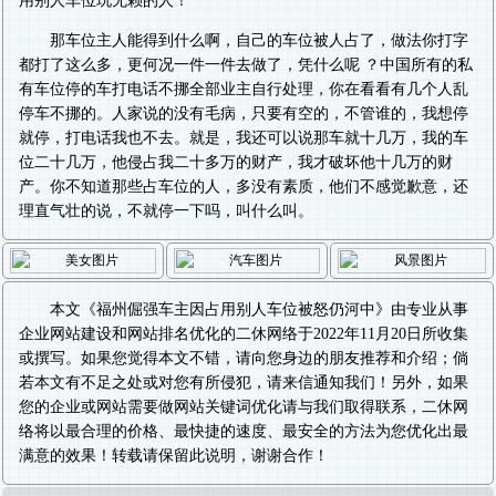
用别人车位玩无赖的人！
那车位主人能得到什么啊，自己的车位被人占了，做法你打字
都打了这么多，更何况一件一件去做了，凭什么呢 ？中国所有的私
有车位停的车打电话不挪全部业主自行处理，你在看看有几个人乱
停车不挪的。人家说的没有毛病，只要有空的，不管谁的，我想停
就停，打电话我也不去。就是，我还可以说那车就十几万，我的车
位二十几万，他侵占我二十多万的财产，我才破坏他十几万的财
产。你不知道那些占车位的人，多没有素质，他们不感觉歉意，还
理直气壮的说，不就停一下吗，叫什么叫。
本文《
福州倔强车主因占用别人车位被怒仍河中
》由专业从事
企业网站建设
和
网站排名优化
的二休网络于2022年11月20日所收集
或撰写。如果您觉得本文不错，请向您身边的朋友推荐和介绍；倘
若本文有不足之处或对您有所侵犯，请来信通知我们！另外，如果
您的企业或网站需要做
网站关键词优化
请与我们取得联系，二休网
络将以最合理的价格、最快捷的速度、最安全的方法为您优化出最
满意的效果！转载请保留此说明，谢谢合作！