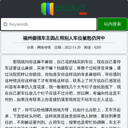
站内搜索
福州倔强车主因占用别人车位被怒仍河中
分类：网络传情 日期：2022-11-20 阅读：6295
那我就问你这麻不麻烦，自己花的钱买的车位，现在自己要停
车还要这么麻烦，买来干嘛？拍摄取证，将整个过程录音录像，通
过法院照样让你赔偿。你知道安你这样说的有多麻烦吗，等你遇到
这种情况你这样做了才有资格这样说，联系上了对方说自己感冒还
叫嚣有本事扔入莲花溪，我一般都找几个大号钉子放轮胎底下，我
在自己家车位放几个钉子应该不过分吧，所以啊，有偏向性这是不
对的，如果没有联系上你直接扔溪里我肯定不站车位主人这边。
错了，你可以给他挪其他地方呀，比如什么台阶上，叉车升起
来，下面垫砖头对吧。这样就算是故意损坏他人财物，要担刑事责
任的，不和解还要判刑。占用车位，报警也是帮忙协调啊，车主不