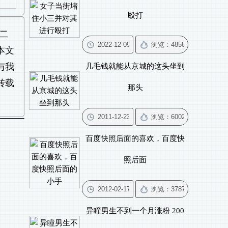
殴打
二
本文
与我
几毛钱就能从京城的这头坐到
转载
那头
百度快照后面的喜欢，百度快
照后面
异瞳男生不到一个月涨粉 200