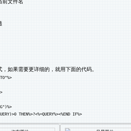
当前文件名
递
式，如果需要更详细的，就用下面的代码。
TO"%>
>
G")%>
ERY)>0 THEN%>?<%=QUERY%><%END IF%>