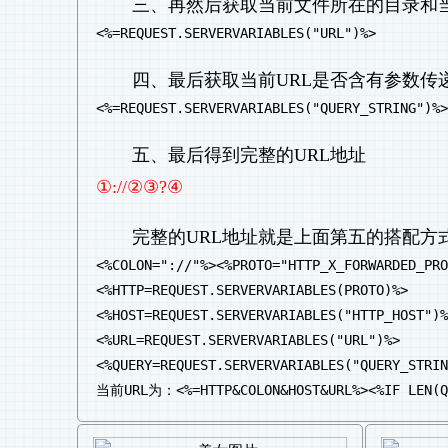
三、再然后获取当前文件所在的目录和
<%=REQUEST.SERVERVARIABLES("URL")%>
四、最后获取当前URL是否含有参数传
<%=REQUEST.SERVERVARIABLES("QUERY_STRING")%>
五、最后得到完整的URL地址
①://②③?④
完整的URL地址就是上面第五的搭配方
<%COLON="://"%><%PROTO="HTTP_X_FORWARDED_PRO
<%HTTP=REQUEST.SERVERVARIABLES(PROTO)%>
<%HOST=REQUEST.SERVERVARIABLES("HTTP_HOST")%
<%URL=REQUEST.SERVERVARIABLES("URL")%>
<%QUERY=REQUEST.SERVERVARIABLES("QUERY_STRIN
当前URL为：<%=HTTP&COLON&HOST&URL%><%IF LEN(QU