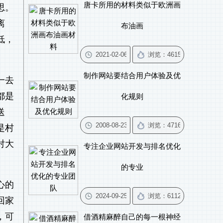
唐卡所用的材料类似于欧洲画
思。
离
布油画
低，
。
制作网站要结合用户体验及优
一去
都是
化规则
送
是村
对大
专注企业网站开发与排名优化
的专业
心的
回家
，可
借酒精麻醉自己的每一根神经