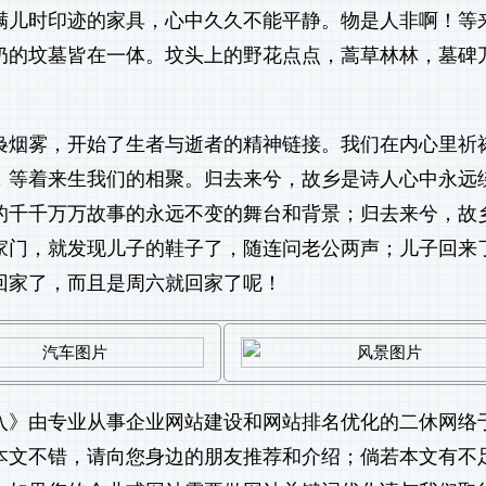
满儿时印迹的家具，心中久久不能平静。物是人非啊！等
奶的坟墓皆在一体。坟头上的野花点点，蒿草林林，墓碑
袅烟雾，开始了生者与逝者的精神链接。我们在内心里祈
，等着来生我们的相聚。归去来兮，故乡是诗人心中永远
的千千万万故事的永远不变的舞台和背景；归去来兮，故
家门，就发现儿子的鞋子了，随连问老公两声；儿子回来
回家了，而且是周六就回家了呢！
入
》由专业从事
企业网站建设
和
网站排名优化
的二休网络
觉得本文不错，请向您身边的朋友推荐和介绍；倘若本文有不