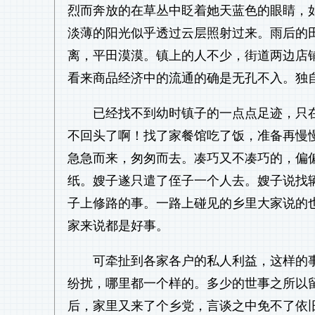
烈而奔放的在草丛中眨着她天蓝色的眼睛，
淡薄的阳光似乎透过云层照射过来。雨后的
离，平田漠漠。镇上的人不少，街道两边店
看来商品经济中的流通的确是无孔不入。独
已经找不到幼时镇子的一点点足迹，只
不回头了啊！找了家餐馆吃了饭，准备再慢
急急而来，匆匆而去。凑巧又不凑巧的，偏
纸。嫂子遂只遣了侄子一个人去。嫂子说找
子上修路的事。一路上碰见的乡里大家说的
家来说都是好事。
可牵扯到各家各户的私人利益，这样的
纷扰，哪里都一个样的。多少的世事之所以
后，家里又来了个乡党，言谈之中免不了依