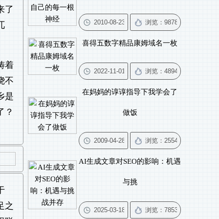
来了
兀
喜得五数字精品康姆域名一枚
祷着
绕不
在妈妈的谆谆指导下我学会了
乡是
了？
做饭
AI生成文章对SEO的影响：机遇
与挑
于
足之