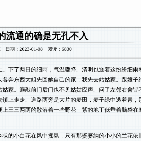
的流通的确是无孔不入
期：2023-01-08 阅读：6830
上。下了两日的细雨，气温骤降。清明也逐着这纷纷细雨
人各奔东西大姐先回她自己的家，我先去姑姑家。跟嫂子
姑姑家。遍敲前门后门也不见姑姑应声。问了左邻右舍皆
去镇上走走。道路两旁是大片的麦田，麦子绿中透着青，
埂上三三两两的散落着一些野花：紫的地丁低垂着脑袋在
伞状的小白花在风中摇晃，只有那婆婆纳的小小的兰花依