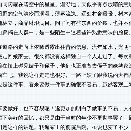
如同闪耀在碧空中的星星。渐渐地，天似乎有点放晴的意
田野的空气清冷而润湿，薄雾流岚。远处村舍暧暧，树木
铺林立，商品琳琅满目。问了问有些东西的价钱，也并不
自踯躅在人群中，是一些陌生中透着些许熟悉意味的脸庞
在道路的走向上依稀透露出往昔的信息。流年如水，光阴
慢走回娘家去。很久都没有这样独自一个人走过了。每次
偏在镇上碰见嫂子和侄子，他们也正准备去侄子的姥姥家
辆车吧。我说这样走走也很好。一路上嫂子跟我说的大都
也是这件事。看来要做一件事的确很不容易，虽然客观上
事要做好，也不容易呢！遂更加的明白了做事的不易，人
留下美好的回忆，都只是由于当时的年少不更世事罢了。
旧是这样的话题。转遍家里的前院后院。虽说也变了不少