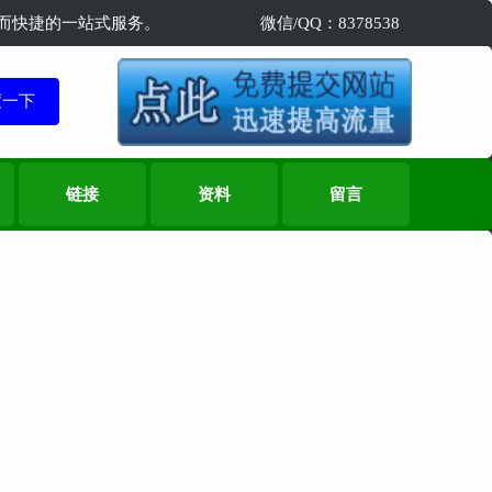
精准而快捷的一站式服务。
微信/QQ：8378538
链接
资料
留言