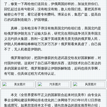
了，修复一下再给他们送回去，伊俄两国好样的，加油支持你们。
回忆起过去有句歌词，没有枪没有炮，敌人给我们造。要把其所有
秘密公布于世，看它还要专利费吗。博采众长，集思广益，提高自
己的武器制造能力，护国增援。
真棒，沒有枪没有子弹没有炮美国北约给咱们造，美国北约是
给俄罗斯伊朗充当了运输大队长，研究完在用到战争消灭美帝国主
义北约拱火集团，胜利一定属于英雄英勇无畏无惧的俄罗斯人民，
伊朗人民棒棒哒棒棒哒万万岁万万岁！俄罗斯看来真虚了，自己搞
不了，无人机都是伊朗的。
俄罗斯做到好，把国外缴获的先进武器交给友好国家解析，对
付国外封锁。这就对了自己搞不懂的东西，送到技术比自己发达的
多的国家去研究。俄罗斯缴获让伊朗拆解制造，起码也得共享啊，
有可能，但具体过程方式有待认证。
本文《
全世界爱和平正义的国家联合起来对抗美帝
》由专业从
事
企业网站建设
和
网站排名优化
的二休网络于2023年03月12日所收
集或撰写。如果您觉得本文不错，请向您身边的朋友推荐和介绍；