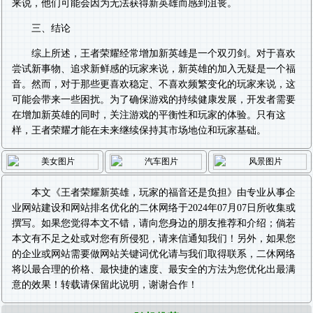
来说，他们可能会因为无法获得新英雄而感到沮丧。
三、结论
综上所述，王者荣耀经常增加新英雄是一个双刃剑。对于喜欢
尝试新事物、追求新鲜感的玩家来说，新英雄的加入无疑是一个福
音。然而，对于那些更喜欢稳定、不喜欢频繁变化的玩家来说，这
可能会带来一些困扰。为了确保游戏的持续健康发展，开发者需要
在增加新英雄的同时，关注游戏的平衡性和玩家的体验。只有这
样，王者荣耀才能在未来继续保持其市场地位和玩家基础。
本文《
王者荣耀新英雄，玩家的福音还是负担
》由专业从事
企
业网站建设
和
网站排名优化
的二休网络于2024年07月07日所收集或
撰写。如果您觉得本文不错，请向您身边的朋友推荐和介绍；倘若
本文有不足之处或对您有所侵犯，请来信通知我们！另外，如果您
的企业或网站需要做
网站关键词优化
请与我们取得联系，二休网络
将以最合理的价格、最快捷的速度、最安全的方法为您优化出最满
意的效果！转载请保留此说明，谢谢合作！