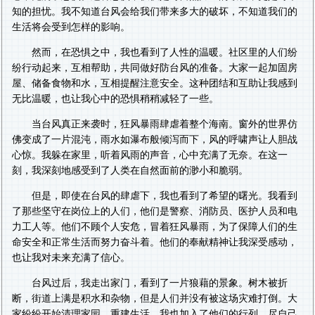
知的担忧。我不知道台风会给我们带来多大的破坏，不知道我们的
生活将会受到怎样的影响。
然而，在恐惧之中，我也看到了人性的温暖。社区里的人们纷
纷行动起来，互相帮助，共同做好防台风的准备。大家一起加固房
屋、储备食物和水，互相提醒注意安全。这种团结和互助让我感到
无比温暖，也让我心中的恐惧稍稍减轻了一些。
当台风真正来袭时，狂风暴雨肆虐着整个海南。窗外的世界仿
佛变成了一片混沌，雨水如瀑布般倾泻而下，风的呼啸声让人胆战
心惊。我躲在家里，听着风雨的声音，心中充满了无奈。在这一
刻，我深刻地感受到了人类在自然面前的渺小和脆弱。
但是，即使在台风的肆虐下，我也看到了希望的曙光。我看到
了那些坚守在岗位上的人们，他们是警察、消防员、医护人员和电
力工人等。他们不顾个人安危，冒着狂风暴雨，为了保障人们的生
命安全和正常生活而努力奋斗着。他们的奉献精神让我深受感动，
也让我对未来充满了信心。
台风过后，我走出家门，看到了一片狼藉的景象。树木被折
断，街道上满是积水和杂物，但是人们并没有被这场灾难打倒。大
家纷纷开始清理家园，重建生活。我也加入了他们的行列，尽自己