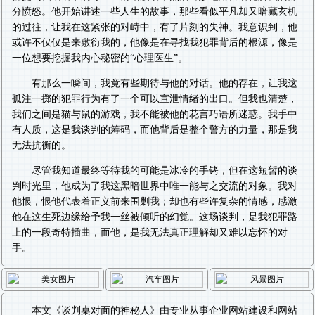
分愤怒。他开始讲述一些人生的故事，那些看似平凡却又暗藏玄机
的过往，让我在这紧张的对峙中，有了片刻的失神。我意识到，他
或许不仅仅是来敷衍我的，他像是在寻找我犯罪背后的根源，像是
一位想要挖掘我内心秘密的“心理医生”。
有那么一瞬间，我竟有些期待与他的对话。他的存在，让我这
孤注一掷的犯罪行为有了一个可以宣泄情绪的出口。但我也清楚，
我们之间是猫与鼠的游戏，我不能被他的花言巧语所迷惑。我手中
有人质，这是我谈判的筹码，而他背后是整个警方的力量，那是我
无法抗衡的。
尽管我知道最终等待我的可能是冰冷的手铐，但在这短暂的谈
判时光里，他成为了我这黑暗世界中唯一能与之交流的对象。我对
他恨，恨他代表着正义前来围剿我；却也有些许复杂的情感，感激
他在这生死边缘给予我一丝被倾听的幻觉。这场谈判，是我犯罪路
上的一段奇特插曲，而他，是我无法真正理解却又难以忘怀的对
手。
本文《
谈判桌对面的神秘人
》由专业从事
企业网站建设
和
网站