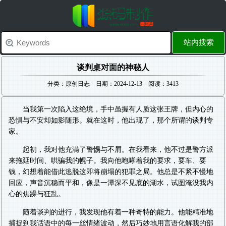
站内搜索
谈判桌对面的神秘人
分类：原创日志 日期：2024-12-13 阅读：3413
当我第一次陷入这绝境，手中虽握有人质这张王牌，但内心的
恐惧与不安却如影随形。就在这时，他出现了，那个所谓的谈判专
家。
起初，我对他充满了警惕与不屑。在我看来，他不过是警方派
来拖延时间、哄骗我的幌子。我向他咆哮着我的要求，要车、要
钱，幻想着能借此逃脱这即将崩塌的犯罪之局。他总是不紧不慢地
回应，声音沉稳而平和，像是一潭深不见底的湖水，试图淹没我内
心的焦躁与狂乱。
随着谈判的进行，我发现他有着一种奇特的能力。他能精准地
捕捉到我话语中的每一丝情绪波动，然后巧妙地用言语化解我的部