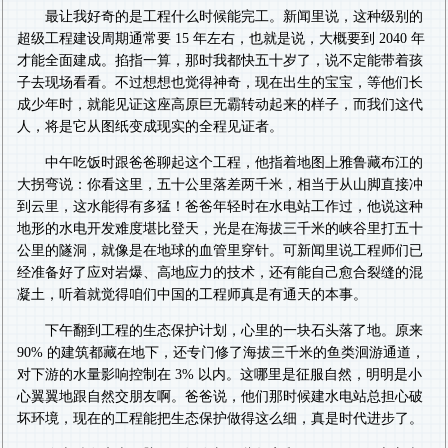
最让我好奇的是工程什么时候能完工。新闻里说，这种级别的
超级工程建设周期通常要 15 年左右，也就是说，大概要到 2040 年
才能全面建成。掐指一算，那时我都快五十岁了，说不定能带着孩
子去现场看看。不过想想也觉得神奇，现在出生的宝宝，等他们长
成少年时，就能见证这座高原巨无霸转动起来的样子，而我们这代
人，将是它从图纸变成现实的全程见证者。
中午吃饭时跟爸爸聊起这个工程，他指着地图上雅鲁藏布江的
大拐弯说：你看这里，五十公里落差两千米，相当于从山脚直接冲
到云里，这水能得有多猛！爸爸年轻时在水电站工作过，他说这种
地形的水电开发难度堪比登天，光是在海拔三千米的峡谷里打五十
公里的隧洞，就像是在地球的血管里穿针。可新闻里说工程师们已
经准备好了应对岩爆、高地应力的技术，还有能自己愈合裂缝的混
凝土，听着就觉得咱们中国的工程师真是有通天的本事。
下午翻到工程的生态保护计划，心里的一块石头落了地。原来
90% 的建筑都藏在地下，还专门修了海拔三千米的鱼类洄游通道，
对下游的水量影响控制在 3% 以内。这哪里是征服自然，明明是小
心翼翼地跟自然交朋友啊。爸爸说，他们那时候建水电站总担心破
坏环境，现在的工程能把生态保护做得这么细，真是时代进步了。