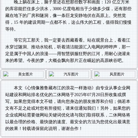
晚上躺在床上，脑子里还在想那些数字和画面：120 亿立方米
的库容能拦住多少洪水，3000 亿度电相当于少烧多少煤，还有那些
藏在地下的厂房和隧洞，像一条巨龙安静地伏在高原上。突然觉
得，15 年的建设周期一点都不长，这么伟大的工程，值得我们慢慢
等待。
等它完工那天，我一定要去西藏看看。站在观景台上，看着江
水穿过隧洞、推动水轮机，听着清洁能源汇入电网的哗哗声，那一
定是属于中国人的浪漫——用智慧驯服狂野的江河，用耐心浇灌未
来的希望。今夜的梦，大概会飘向那片正在崛起的高原峡谷吧。
本文《
心情像雅鲁藏布江的浪花一样激动
》由专业从事
企业网
站建设
和
网站排名优化
的二休网络于2025年07月20日所收集或撰
写。如果您觉得本文不错，请向您身边的朋友推荐和介绍；倘若本
文有不足之处或对您有所侵犯，请来信通知我们！另外，如果您的
企业或网站需要做
网站关键词优化
请与我们取得联系，二休网络将
以最合理的价格、最快捷的速度、最安全的方法为您优化出最满意
的效果！转载请保留此说明，谢谢合作！