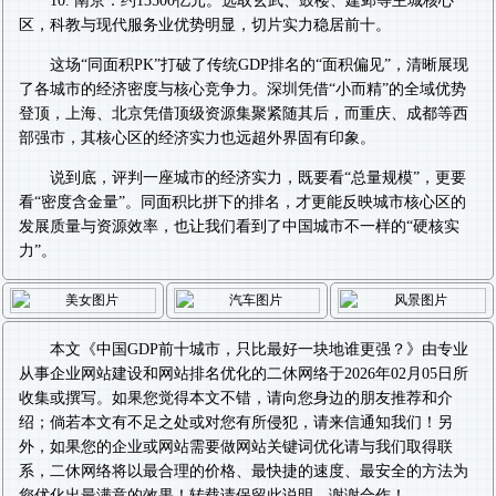
10. 南京：约13500亿元。选取玄武、鼓楼、建邺等主城核心
区，科教与现代服务业优势明显，切片实力稳居前十。
这场“同面积PK”打破了传统GDP排名的“面积偏见”，清晰展现
了各城市的经济密度与核心竞争力。深圳凭借“小而精”的全域优势
登顶，上海、北京凭借顶级资源集聚紧随其后，而重庆、成都等西
部强市，其核心区的经济实力也远超外界固有印象。
说到底，评判一座城市的经济实力，既要看“总量规模”，更要
看“密度含金量”。同面积比拼下的排名，才更能反映城市核心区的
发展质量与资源效率，也让我们看到了中国城市不一样的“硬核实
力”。
本文《
中国GDP前十城市，只比最好一块地谁更强？
》由专业
从事
企业网站建设
和
网站排名优化
的二休网络于2026年02月05日所
收集或撰写。如果您觉得本文不错，请向您身边的朋友推荐和介
绍；倘若本文有不足之处或对您有所侵犯，请来信通知我们！另
外，如果您的企业或网站需要做
网站关键词优化
请与我们取得联
系，二休网络将以最合理的价格、最快捷的速度、最安全的方法为
您优化出最满意的效果！转载请保留此说明，谢谢合作！