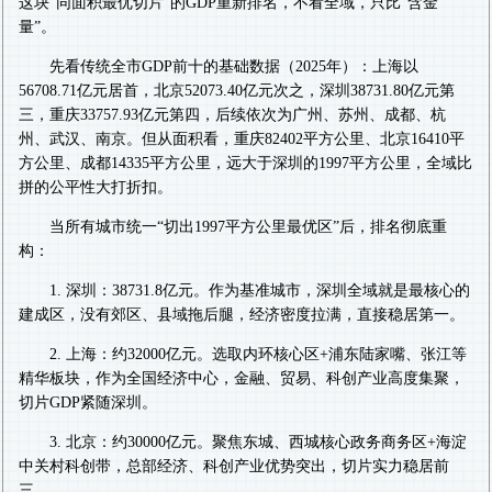
这块“同面积最优切片”的GDP重新排名，不看全域，只比“含金
量”。
先看传统全市GDP前十的基础数据（2025年）：上海以
56708.71亿元居首，北京52073.40亿元次之，深圳38731.80亿元第
三，重庆33757.93亿元第四，后续依次为广州、苏州、成都、杭
州、武汉、南京。但从面积看，重庆82402平方公里、北京16410平
方公里、成都14335平方公里，远大于深圳的1997平方公里，全域比
拼的公平性大打折扣。
当所有城市统一“切出1997平方公里最优区”后，排名彻底重
构：
1. 深圳：38731.8亿元。作为基准城市，深圳全域就是最核心的
建成区，没有郊区、县域拖后腿，经济密度拉满，直接稳居第一。
2. 上海：约32000亿元。选取内环核心区+浦东陆家嘴、张江等
精华板块，作为全国经济中心，金融、贸易、科创产业高度集聚，
切片GDP紧随深圳。
3. 北京：约30000亿元。聚焦东城、西城核心政务商务区+海淀
中关村科创带，总部经济、科创产业优势突出，切片实力稳居前
三。