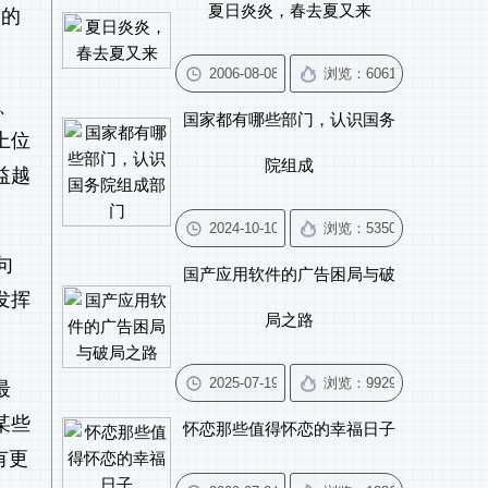
夏日炎炎，春去夏又来
中的
、
国家都有哪些部门，认识国务
上位
院组成
益越
句
国产应用软件的广告困局与破
发挥
局之路
。
最
某些
怀恋那些值得怀恋的幸福日子
有更