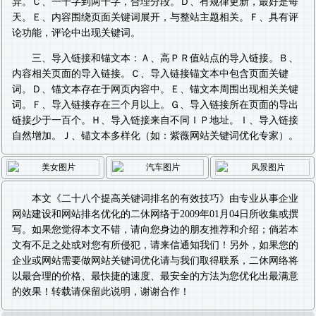
异。Ｃ、一千字到两千字，合理分段。Ｄ、有规律更新，最好是每
天。Ｅ、内容围绕页面关键词展开，与整站主题相关。Ｆ、具有评
论功能，评论中出现关键词。
三、导入链接和锚文本：Ａ、高ＰＲ值站点的导入链接。Ｂ、
内容相关页面的导入链接。Ｃ、导入链接锚文本中包含页面关键
词。Ｄ、锚文本存在于网页内容中。Ｅ、锚文本周围出现相关关键
词。Ｆ、导入链接存在三个月以上。Ｇ、导入链接所在页面的导出
链接少于一百个。Ｈ、导入链接来自不同ＩＰ地址。Ｉ、导入链接
自然增加。Ｊ、锚文本多样化（如：
紫薇
网站关键词优化
专家）。
本文《
二十八个提高关键词排名的有效技巧
》由专业从事
企业
网站建设
和
网站排名优化
的二休网络于2009年01月04日所收集或撰
写。如果您觉得本文不错，请向您身边的朋友推荐和介绍；倘若本
文有不足之处或对您有所侵犯，请来信通知我们！另外，如果您的
企业或网站需要做
网站关键词优化
请与我们取得联系，二休网络将
以最合理的价格、最快捷的速度、最安全的方法为您优化出最满意
的效果！转载请保留此说明，谢谢合作！