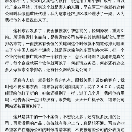
群发软件的，天天叫人卖他的软件，说是用了那个推广软件，可以
推广企业网站，其实这个就是害人的东西，早在两三年前就有这种
公司叫我做他重庆代理，我为这事还跟那区域经理吵了一架。因为
我把他的本质说出来了。
这种东西发多了，要会被搜索引擎惩罚的，轻则降权，重则K
站。所谓搜索排名靠前，是搜索你公司名字在其他商铺或论坛里面
排名靠前，一但搜索有价值的关键词这个时候就不知道你排到哪里
去了？中国人都有个通病，就是喜欢简单的东西能办大事，把一个
企业的营销推广就压在一个软件身上，怎么可能啊？那如果是真的
行，每个企业就买个软件就可以了，何必请业务员，何必还有这么
多人做搜索引擎排名，还有什么网站策划公司？
还真有人信，就是我的客户也有。跟我关系非常好的客户，我
叫他不要买那东西，结果就背着我悄悄卖了，花了２４００，说是
经理给他打了折的，好象还赚到了一样，过了几个月，我问他有用
吗，他告诉我一点用都没有，浪费电，天天开启机子发，结果公司
网站还被百度K掉了。
这只是其中的一个小案例，不想说太多，还有很多没用的公
司，再卖没用的产品，偏偏就有客户上当，真是想不通。写点这些
希望客户在选择公司的时候看清本质，不要被这些公司的外表所迷