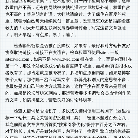
新几篇或者疯狂采集下，想不起来可能一两个星期都不理睬，这样
权重自然不高，还有的网站被发帖机灌注大量垃圾外链，权重自然
也不高的！菜鸟胡言乱语，大虾就请略过。为了保住在百度的权
重，我强制自己每天继续原创一篇文章，发现做SEO还是很能锻炼
毅力的！明天开江苏互联网发展春季研讨会，写完这篇文章就睡
了，明天早起，有点累。累了，睡了。
检查输出链接是否被百度降权，如果有，最好和对方站长友好
协商取消链接，链接不在友谊在。检查权重可使用site，一般
site:zwid.com，如果不是 www.zwid.com 排在第一个，而是内页排在
第一个，那这个站或多或少的被百度降了权重，如果site页面很少或
者没有了，那肯定就是被降权了。多增加点原创内容，如果是博客
等个人站，那你隔三岔五写写文章，就算是和别人的意思差不多，
也最好是以自己的表达方式写出来，这样至少在百度看来是原创
的。如果是论坛等UGC网站，那运营者要多多调动会员热情创作优
秀文章，如搞搞征文，营造良好的讨论环境等。
检查关键词是否堆积了，多找找关键词使用工具测下（这里推
荐一下站长工具之关键词密度检测工具），密度不超过百分之八，
我之前两篇文章发布后首页“搜索引擎优化”保持在百分之五左右。
对于站长，其实还是做好内容，内容好了，搜索引擎自然给你很高