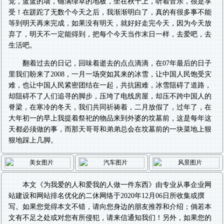
觉，蓝蓝的墙，铺满绿草的地板，坐在秋千上，听着音乐，很是享
受！在蹉跎了无数个今天之后，我渐渐明白了，真的有很多事不能
等到明天再来完成，如果没有明天，就好好走完今天，因为今天放
弃了，明天不一定能得到，把每个今天当作末日一样，去爱吧，去
生活吧。
翻着过去的日记，回味着逝去的点点滴滴，在07年最后的日子
里我们盼来了2008，一月一场突如其来的冰雪，让中国人民饱受灾
难，也让中国人民紧密团结在一起，共抗困难，冰雪阻碍了道路，
却阻碍不了人们追寻的脚步，压垮了电线房屋，却压不跨中国人的
脊梁，在寒冷的冬天，我们共同祈祷着，二月放假了，过年了，在
大年初一的早上我提着祭祀的物品来到外婆的坟墓前，这是每年这
天都必须做的事，而那天哥哥和弟弟总会在坟墓前的一块菜地上狠
狠地踩上几脚。
本文《
为我爱的人和爱我的人做一件东西
》由专业从事
企业网
站建设
和
网站排名优化
的二休网络于2020年12月06日所收集或撰
写。如果您觉得本文不错，请向您身边的朋友推荐和介绍；倘若本
文有不足之处或对您有所侵犯，请来信通知我们！另外，如果您的