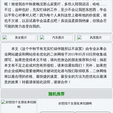
呢！致使我在中秋夜晚没那么寂寞吖，多些人陪我说话，哈哈……
不过，这样也好，充实忙碌的工作，至少不会让我想东想西，学会
以平常心对事对人吧！因为每个人来到这世上都有他的价值观，谁
也不欠谁，以后试着学会温柔点吧！虽说温柔跟我绝缘，但我会尽
可能的努力改变自我的。
本文《
这个中秋节有充实忙碌伴随所以不寂寞
》由专业从事
企
业网站建设
和
网站排名优化
的二休网络于2011年05月10日所收集或
撰写。如果您觉得本文不错，请向您身边的朋友推荐和介绍；倘若
本文有不足之处或对您有所侵犯，请来信通知我们！另外，如果您
的企业或网站需要做
网站关键词优化
请与我们取得联系，二休网络
将以最合理的价格、最快捷的速度、最安全的方法为您优化出最满
意的效果！转载请保留此说明，谢谢合作！
随机推荐
好想找个女朋友来结婚哟