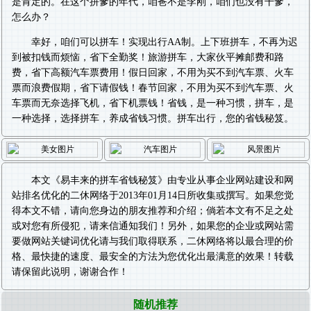
是肯定的。在这个拼爹的年代，咱爸不是李刚，咱们也没有干爹，
怎么办？
幸好，咱们可以拼车！实现出行AA制。上下班拼车，不再为迟
到被扣钱而烦恼，省下全勤奖！旅游拼车，大家伙平摊邮费和路
费，省下高额汽车票费用！假日回家，不用为买不到汽车票、火车
票而浪费假期，省下请假钱！春节回家，不用为买不到汽车票、火
车票而无奈选择飞机，省下机票钱！省钱，是一种习惯，拼车，是
一种选择，选择拼车，养成省钱习惯。拼车出行，您的省钱秘笈。
本文《
易丰来的拼车省钱秘笈
》由专业从事
企业网站建设
和
网
站排名优化
的二休网络于2013年01月14日所收集或撰写。如果您觉
得本文不错，请向您身边的朋友推荐和介绍；倘若本文有不足之处
或对您有所侵犯，请来信通知我们！另外，如果您的企业或网站需
要做
网站关键词优化
请与我们取得联系，二休网络将以最合理的价
格、最快捷的速度、最安全的方法为您优化出最满意的效果！转载
请保留此说明，谢谢合作！
随机推荐