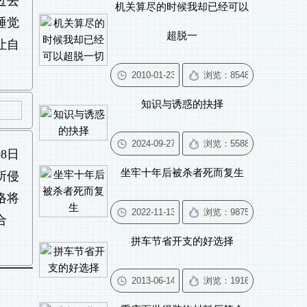
过去
机关算尽的时候我却已经可以
睡觉
超脱一
让自
知识与诱惑的抉择
08日
坐牢十年后被杀者死而复生
所侵
络将
合
拼车节省开支的好选择