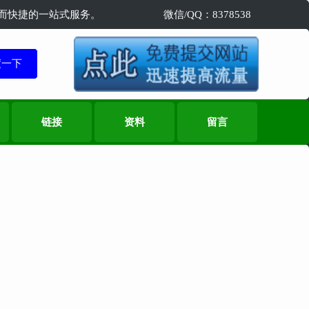
精准而快捷的一站式服务。
微信/QQ：8378538
链接
资料
留言