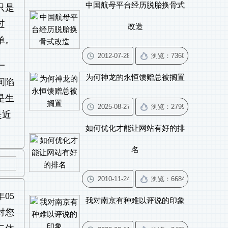
中国航母平台经历脱胎换骨式
只是
过
改造
单。
一
为何神龙的永恒馈赠总被搁置
间陷
是生
是近
如何优化才能让网站有好的排
名
年05
我对南京有种难以评说的印象
对您