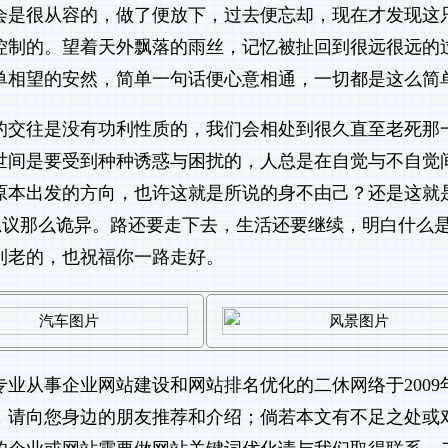
会是很从容的，做了便放下，过去便忘却，现在才发现这
控制的。望着天外飘落的雨丝，记忆被扯回到很远很远的
单相望的安然，简单一句话便心意相通，一切都是这么简
的交往是没有功利性质的，我们会相处到很久直至老死那
世间是要受到种种诱惑与困扰的，人总是在自觉与不自觉
原本出发的方向，也许这就是所说的身不由己？还是这就
思议那么诡异。路还要走下去，生活还要继续，明白什么
到老的，也祝福你一路走好。
专业从事
企业网站建设
和
网站排名优化
的二休网络于2009
错，请向您身边的朋友推荐和介绍；倘若本文有不足之处或