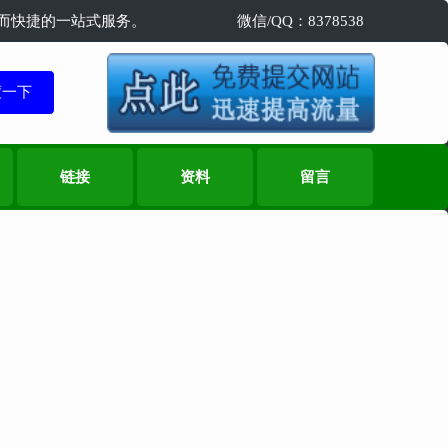
精准而快捷的一站式服务。
微信/QQ：8378538
链接
资料
留言