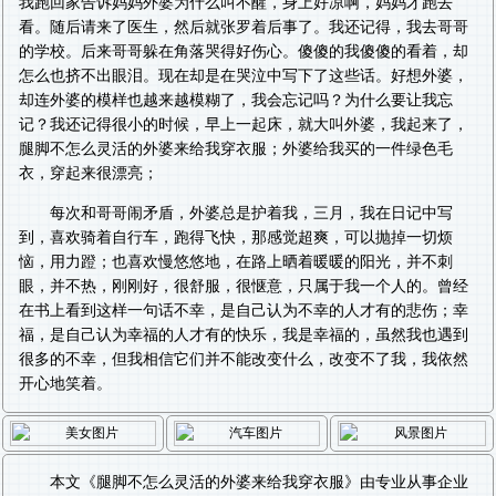
我跑回家告诉妈妈外婆为什么叫不醒，身上好凉啊，妈妈才跑去
看。随后请来了医生，然后就张罗着后事了。我还记得，我去哥哥
的学校。后来哥哥躲在角落哭得好伤心。傻傻的我傻傻的看着，却
怎么也挤不出眼泪。现在却是在哭泣中写下了这些话。好想外婆，
却连外婆的模样也越来越模糊了，我会忘记吗？为什么要让我忘
记？我还记得很小的时候，早上一起床，就大叫外婆，我起来了，
腿脚不怎么灵活的外婆来给我穿衣服；外婆给我买的一件绿色毛
衣，穿起来很漂亮；
每次和哥哥闹矛盾，外婆总是护着我，三月，我在日记中写
到，喜欢骑着自行车，跑得飞快，那感觉超爽，可以抛掉一切烦
恼，用力蹬；也喜欢慢悠悠地，在路上晒着暖暖的阳光，并不刺
眼，并不热，刚刚好，很舒服，很惬意，只属于我一个人的。曾经
在书上看到这样一句话不幸，是自己认为不幸的人才有的悲伤；幸
福，是自己认为幸福的人才有的快乐，我是幸福的，虽然我也遇到
很多的不幸，但我相信它们并不能改变什么，改变不了我，我依然
开心地笑着。
本文《
腿脚不怎么灵活的外婆来给我穿衣服
》由专业从事
企业