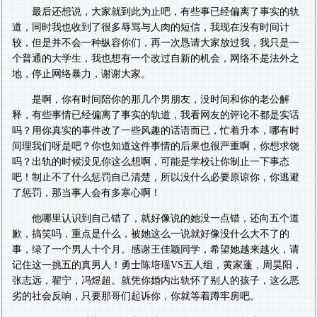
最后还想说，大家就到此为止吧，有些事已经偏离了事实的轨
道，同时我也收到了很多辱骂与人肉的短信，我现在没有时间计
较，但是并不会一种纵容你们，再一次恳请大家放过我，我只是一
个普通的大学生，我也想有一个改过自新的机会，网络不是法外之
地，停止网络暴力，谢谢大家。
是啊，你有时间陪你的那几个男朋友，没时间和你的老公解
释，有些事情已经偏离了事实的轨道，我看网友的评论不都是实话
吗？用你真实的事件改了一些风趣的话语而已，忙着升本，哪有时
间理我们呀是吧？你也知道这件事情的后果也很严重啊，你想求饶
吗？出轨的时候没见你这么想啊，可能是学校让你制止一下事态
吧！制止不了什么惩罚自己清楚，所以没什么必要原谅你，你逃避
了惩罚，那当事人会有多寒心啊！
他哪里认识到自己错了，就好像说的她没一点错，还向五个道
歉，搞笑吗，重点是什么，被她这么一说就好像没什么大不了的
事，绿了一个男人十个月。感谢王佳颖同学，希望她越来越火，请
记住这一挑五的真男人！勇士陈培瑶VS五人组，黄家蓬，周昊阳，
张志远，翟宁，冯煜超。就凭你婚内出轨怀了别人的孩子，这么恶
劣的社会反响，只要那哥们起诉你，你就等着蹲牢房吧。