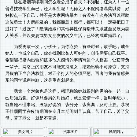
还在婚姻存续期间怎么老公成了前夫？不知耻，枉为人！一位
普通技校学生而已，还大学生呢！无德之人不配网络温柔以待，好
好检点一下自己，并不是大家网络暴力！有没有什么办法可以帮助
这位勇士！力所能及的，我都愿意！都行，都可以！一定要把日子
过好了！过强了！隐瞒婚姻和其他异性保持暧昧关系甚至发展为恋
人关系，并以夫妻或男女朋友的名义生活，已经构成重婚罪了。
为爱勇敢一次，小伙子，为你点赞，有些时候，放手吧，成全
她人，也成全自己，你会找到比某人可好的，创伤需要自己抚平。
希望能把婚内出轨和破坏他人感情的事情写进个人档案，让它背负
一辈子。网络上的朋友不可能支持渣女，结婚出轨不可原谅，支持
男孩的正当合法权益，对五个打人的必须严惩。再者与我有情感关
系的同学说声抱歉，这是重点划起来。
我第一个对象也是这样，稀理糊涂她就跟别的男的在一起，自
己后知后觉。好像只要男的对她好，就是爱情一样，当时年纪小，
就当她不懂事咯。没啥好说的，该分分，该离离，及时止损。恭祝
王佳颖同学在疫情期间在专升本期间刻苦认真，苦了自己，苦了父
母，苦了老公，就是不苦逼。