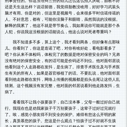
刑事责任的。你这没理辩三分的劲儿怎么这么招人厌呢，胎教不好
还是天生这怂样？说话留德，我觉得胎教没啥用，好好学习武装头
脑才有用。你是对的，但这里是视频号，会来很多平时信谣传谣的
人。不好意思，都有，可能你没脑子和眼睛，虽然我说的没根据。
解释的我累了，他这不就是带节奏么，我如果说你可能就是那个杀
人犯，你说我这没根据的话能说么，他这么说对死者尊重吗？
我不知道多不多，算上这个，我才看到两条，但好像有点那味
儿。你看到了，你这是造谣了吧，对你有啥好处，看电影看多了
吧？你从来不体检吗，体检完了的数据是绝对保密安全的吗？兄弟
没有绝对的保密安全，有的话可能是价码还不到位。他对面邻居说
他看到这个人走路都在发抖，是生病了。排查手术医生及与手术医
生有关的所有人，如果是器官移植了的话。不要乱说，他对面邻居
看到他走路都在发抖，网络上传播的视频都是掐头去尾让这些人乱
猜测。这个视频没有发完整，他对面的邻居说看到他走路发抖，生
病了。
看看我不让我小孩要孩子，自己没本事，父母一般过好自己就
行。我现在也是劝我家孩子千万别要孩子，这辈子过好过完就行
了。唉，感觉小朋友得不到安全的保护。难得有您这么开明的家
长，真羡慕您的孩子。您这是什么观点？怕孩子过不好就不生孩