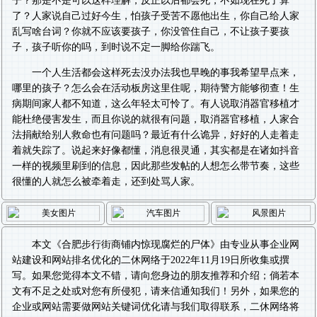
子？那是不是可以这样理解，反正以后都会死，不如现在死了算
了？人家说自己过好今生，怕孩子受苦不愿他出生，你自己给人家
乱写啥台词？你就不应该要孩子，你没管住自己，不让孩子要孩
子，孩子听你的吗，到时说不定一脚给你踹飞。
一个人生活都会这样死去没办法我也早晚的事我希望早点来，
哪里的孩子？怎么会在活动板房这里住呢，期待警方能够彻查！生
病期间家人都不知道，这么年轻太可怜了。有人说取消器官移植才
能杜绝侵害发生，而且你说的就很有问题，取消器官移植，人家合
法捐献给别人救命也有问题吗？最近有什么诡异，好好的人走着走
着就失踪了。说起来好像都懂，消息很灵通，其实都是在诸如抖音
一样的视频里刷到的信息，因此那些发帖的人想怎么带节奏，这些
很懂的人就怎么被牵着走，还到处骂人家。
本文《
合肥步行街商铺内惊现腐烂的尸体
》由专业从事
企业网
站建设
和
网站排名优化
的二休网络于2022年11月19日所收集或撰
写。如果您觉得本文不错，请向您身边的朋友推荐和介绍；倘若本
文有不足之处或对您有所侵犯，请来信通知我们！另外，如果您的
企业或网站需要做
网站关键词优化
请与我们取得联系，二休网络将